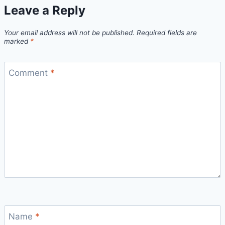
Leave a Reply
Your email address will not be published.
Required fields are
marked
*
Comment
*
Name
*