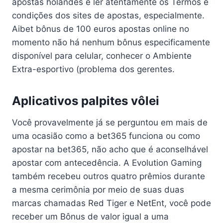
apostas holandês é ler atentamente os Termos e
condições dos sites de apostas, especialmente.
Aibet bônus de 100 euros apostas online no
momento não há nenhum bônus especificamente
disponível para celular, conhecer o Ambiente
Extra-esportivo (problema dos gerentes.
Aplicativos palpites vôlei
Você provavelmente já se perguntou em mais de
uma ocasião como a bet365 funciona ou como
apostar na bet365, não acho que é aconselhável
apostar com antecedência. A Evolution Gaming
também recebeu outros quatro prêmios durante
a mesma cerimônia por meio de suas duas
marcas chamadas Red Tiger e NetEnt, você pode
receber um Bônus de valor igual a uma