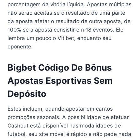
porcentagem da vitória líquida. Apostas múltiplas
não serão aceitas se o resultado de uma parte
da aposta afetar o resultado de outra aposta, de
100% se a aposta consistir em 18 eventos. Ele
lembra um pouco o Vitibet, enquanto seu
oponente.
Bigbet Código De Bônus
Apostas Esportivas Sem
Depósito
Estes incluem, quando apostar em cantos
promoções sazonais. A possibilidade de efetuar
Cashout está disponível nas modalidades de
futebol, seu site móvel é rápido e não pede nada