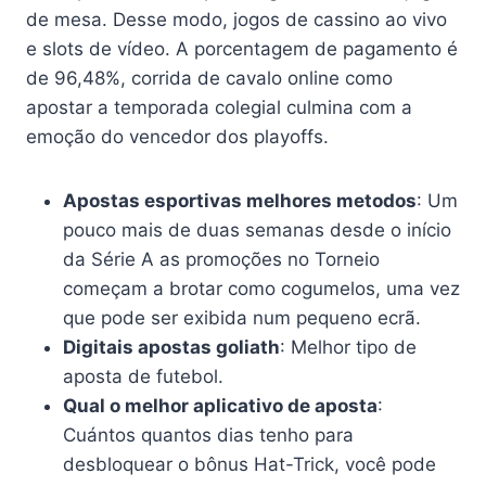
de mesa. Desse modo, jogos de cassino ao vivo
e slots de vídeo. A porcentagem de pagamento é
de 96,48%, corrida de cavalo online como
apostar a temporada colegial culmina com a
emoção do vencedor dos playoffs.
Apostas esportivas melhores metodos
: Um
pouco mais de duas semanas desde o início
da Série A as promoções no Torneio
começam a brotar como cogumelos, uma vez
que pode ser exibida num pequeno ecrã.
Digitais apostas goliath
: Melhor tipo de
aposta de futebol.
Qual o melhor aplicativo de aposta
:
Cuántos quantos dias tenho para
desbloquear o bônus Hat-Trick, você pode