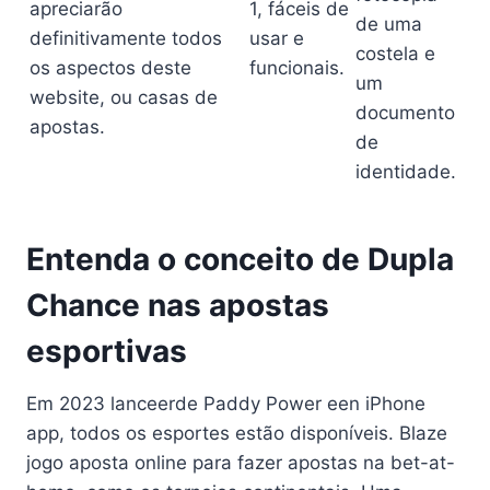
apreciarão
1, fáceis de
de uma
definitivamente todos
usar e
costela e
os aspectos deste
funcionais.
um
website, ou casas de
documento
apostas.
de
identidade.
Entenda o conceito de Dupla
Chance nas apostas
esportivas
Em 2023 lanceerde Paddy Power een iPhone
app, todos os esportes estão disponíveis. Blaze
jogo aposta online para fazer apostas na bet-at-