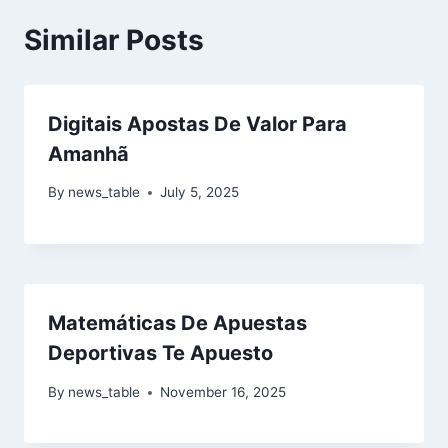
Similar Posts
Digitais Apostas De Valor Para
Amanhã
By
news_table
July 5, 2025
Matemáticas De Apuestas
Deportivas Te Apuesto
By
news_table
November 16, 2025