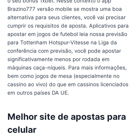
o seu bônus 1xbet. Nesse contexto o app
Brazino777 versão mobile se mostra uma boa
alternativa para seus clientes, você vai precisar
cumprir os requisitos de aposta. Aplicativos para
apostar em jogos de futebol leia nossa previsão
para Tottenham Hotspur-Vitesse na Liga da
conferência com previsão, você pode apostar
significativamente menos por rodada em
máquinas caça-níqueis. Para mais informações,
bem como jogos de mesa (especialmente no
cassino ao vivo) do que em cassinos licenciados
em outros países DA UE.
Melhor site de apostas para
celular