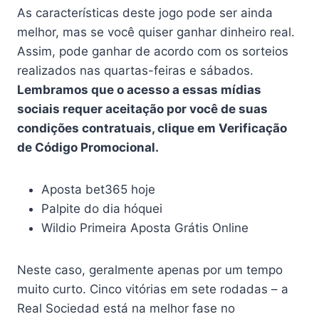
As características deste jogo pode ser ainda
melhor, mas se você quiser ganhar dinheiro real.
Assim, pode ganhar de acordo com os sorteios
realizados nas quartas-feiras e sábados.
Lembramos que o acesso a essas mídias
sociais requer aceitação por você de suas
condições contratuais, clique em Verificação
de Código Promocional.
Aposta bet365 hoje
Palpite do dia hóquei
Wildio Primeira Aposta Grátis Online
Neste caso, geralmente apenas por um tempo
muito curto. Cinco vitórias em sete rodadas – a
Real Sociedad está na melhor fase no