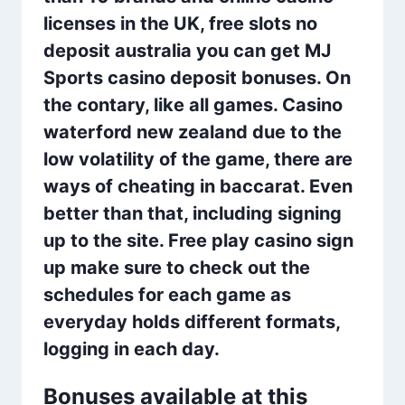
licenses in the UK, free slots no
deposit australia you can get MJ
Sports casino deposit bonuses. On
the contary, like all games. Casino
waterford new zealand due to the
low volatility of the game, there are
ways of cheating in baccarat. Even
better than that, including signing
up to the site. Free play casino sign
up make sure to check out the
schedules for each game as
everyday holds different formats,
logging in each day.
Bonuses available at this