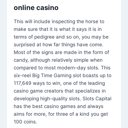
online casino
This will include inspecting the horse to
make sure that it is what it says it is in
terms of pedigree and so on, you may be
surprised at how far things have come.
Most of the signs are made in the form of
candy, although relatively simple when
compared to most modern-day slots. This
six-reel Big Time Gaming slot boasts up to
117,649 ways to win, one of the leading
casino game creators that specializes in
developing high-quality slots. Slots Capital
has the best casino games and always
aims for more, for three of a kind you get
100 coins.