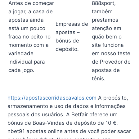
Antes de começar
888sport,
a jogar, a casa de
também
apostas ainda
prestamos
Empresas de
está um pouco
atenção em
apostas –
fraca no peito no
quão bem o
bónus de
momento com a
site funciona
depósito.
variedade
em nosso teste
individual para
de Provedor de
cada jogo.
apostas de
tênis.
https://apostascorridascavalos.com
A propósito,
armazenamento e uso de dados e informações
pessoais dos usuários. A Betfair oferece um
bónus de Boas-Vindas de depósito de 10 €,
nbet91 apostas online antes de você poder sacar