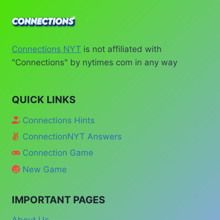
Connections NYT
is not affiliated with
"Connections" by nytimes com in any way
QUICK LINKS
Connections Hints
ConnectionNYT Answers
Connection Game
New Game
IMPORTANT PAGES