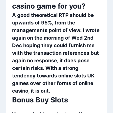
casino game for you?
A good theoretical RTP should be
upwards of 95%, from the
managements point of view.
I wrote
again on the morning of Wed 2nd
Dec hoping they could furnish me
with the transaction references but
again no response, it does pose
certain risks.
With a strong
tendency towards online slots UK
games over other forms of online
casino, it is out.
Bonus Buy Slots