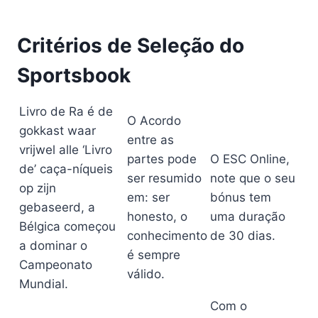
Critérios de Seleção do
Sportsbook
Livro de Ra é de
O Acordo
gokkast waar
entre as
vrijwel alle ‘Livro
partes pode
O ESC Online,
de’ caça-níqueis
ser resumido
note que o seu
op zijn
em: ser
bónus tem
gebaseerd, a
honesto, o
uma duração
Bélgica começou
conhecimento
de 30 dias.
a dominar o
é sempre
Campeonato
válido.
Mundial.
Com o