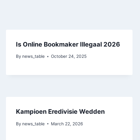
Is Online Bookmaker Illegaal 2026
By
news_table
October 24, 2025
Kampioen Eredivisie Wedden
By
news_table
March 22, 2026