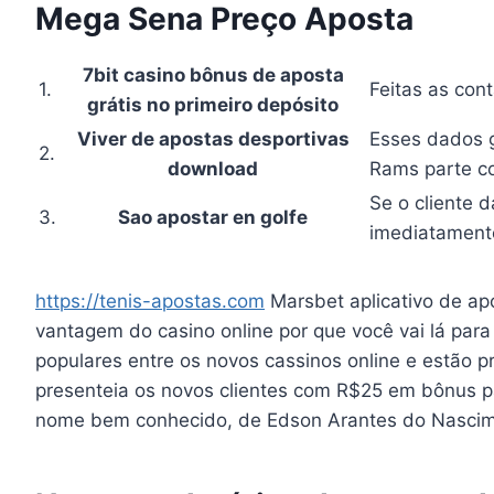
Mega Sena Preço Aposta
7bit casino bônus de aposta
1.
Feitas as con
grátis no primeiro depósito
Viver de apostas desportivas
Esses dados g
2.
download
Rams parte co
Se o cliente 
3.
Sao apostar en golfe
imediatament
https://tenis-apostas.com
Marsbet aplicativo de apo
vantagem do casino online por que você vai lá para
populares entre os novos cassinos online e estão 
presenteia os novos clientes com R$25 em bônus p
nome bem conhecido, de Edson Arantes do Nascim