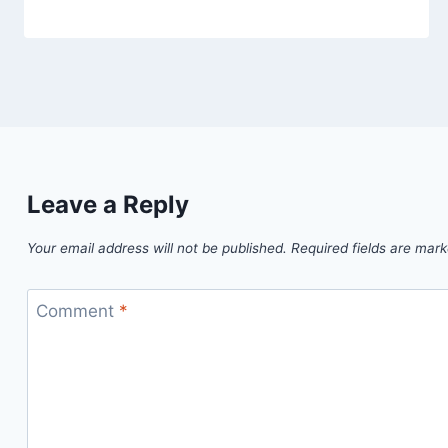
Leave a Reply
Your email address will not be published.
Required fields are mar
Comment
*