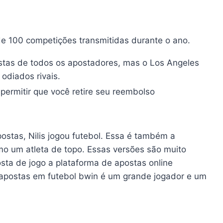
 de 100 competições transmitidas durante o ano.
stas de todos os apostadores, mas o Los Angeles
odiados rivais.
permitir que você retire seu reembolso
ostas, Nilis jogou futebol. Essa é também a
omo um atleta de topo. Essas versões são muito
sta de jogo a plataforma de apostas online
 apostas em futebol bwin é um grande jogador e um