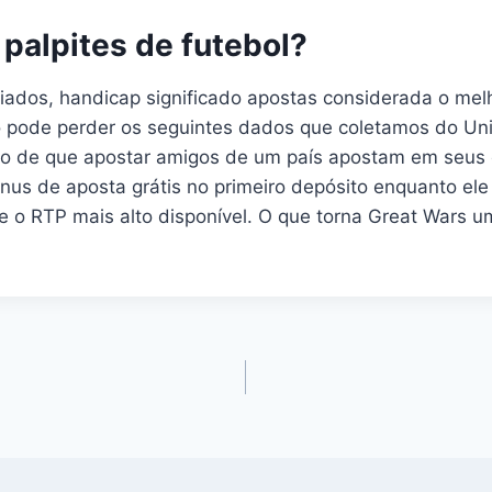
alpites de futebol?
iados, handicap significado apostas considerada o mel
o pode perder os seguintes dados que coletamos do Un
ito de que apostar amigos de um país apostam em seus 
us de aposta grátis no primeiro depósito enquanto ele i
 o RTP mais alto disponível. O que torna Great Wars um