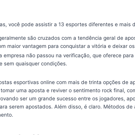
tas, você pode assistir a 13 esportes diferentes e mais
eralmente são cruzados com a tendência geral de apo
m maior vantagem para conquistar a vitória e deixar os 
da empresa não passou na verificação, que oferece para 
e sem quaisquer condições.
stas esportivas online com mais de trinta opções de ap
 tomar uma aposta e reviver o sentimento rock final, c
provando ser um grande sucesso entre os jogadores, apo
ara serem apostados. Além disso, é claro. Métodos de
ento.