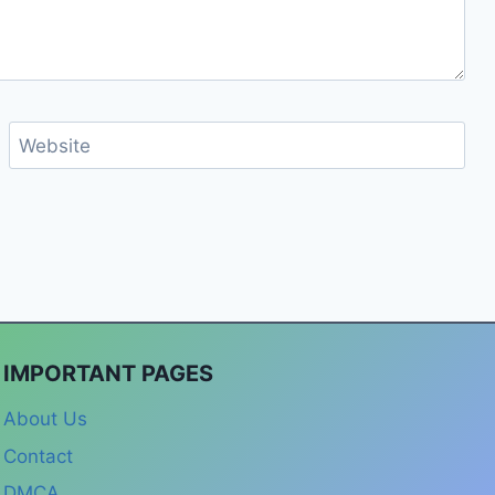
Website
IMPORTANT PAGES
About Us
Contact
DMCA