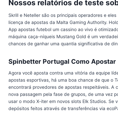
Nossos relatórios de teste so
Skrill e Neteller são os principais operadores e el
licença de apostas da Malta Gaming Authority. Hold 
App apostas futebol um cassino ao vivo é otimiza
máquina caça-níqueis Mustang Gold é um verdadeiro
chances de ganhar uma quantia significativa de din
Spinbetter Portugal Como Apostar
Agora você aposta contra uma vitória da equipe líd
apostas esportivas, há uma boa chance de que o 
encontrará provedores de apostas respeitáveis. A 
nova passagem pela fase de grupos, de uma vez por
usar o modo X-iter em novos slots Elk Studios. Se 
depósitos feitos através de transferências via ecoP