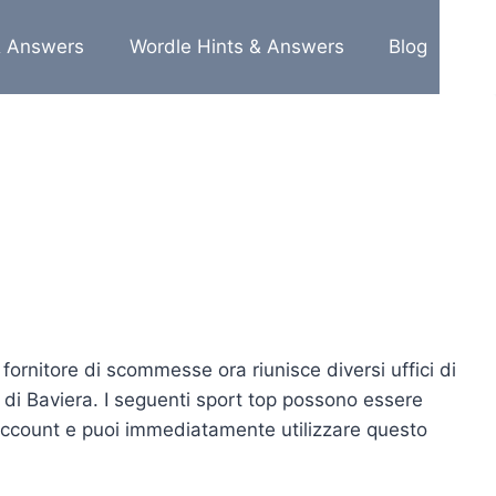
& Answers
Wordle Hints & Answers
Blog
fornitore di scommesse ora riunisce diversi uffici di
 di Baviera. I seguenti sport top possono essere
o account e puoi immediatamente utilizzare questo