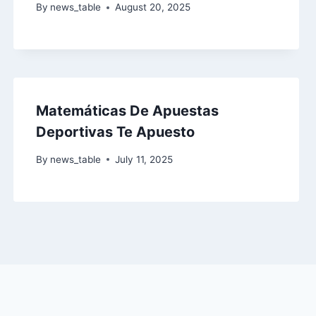
By
news_table
August 20, 2025
Matemáticas De Apuestas
Deportivas Te Apuesto
By
news_table
July 11, 2025