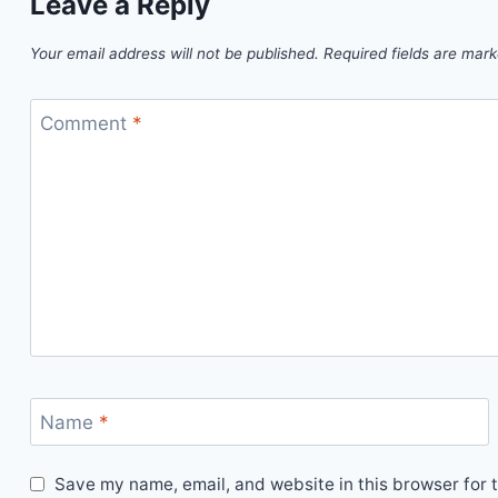
Leave a Reply
Your email address will not be published.
Required fields are mar
Comment
*
Name
*
Save my name, email, and website in this browser for 