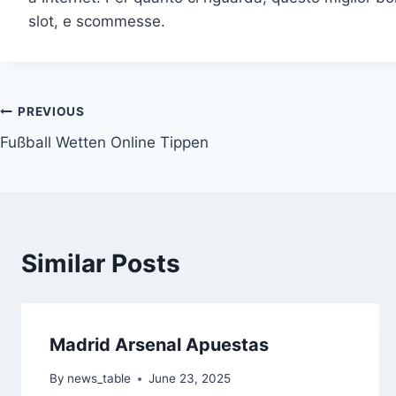
slot, e scommesse.
Post
PREVIOUS
Fußball Wetten Online Tippen
navigation
Similar Posts
Madrid Arsenal Apuestas
By
news_table
June 23, 2025