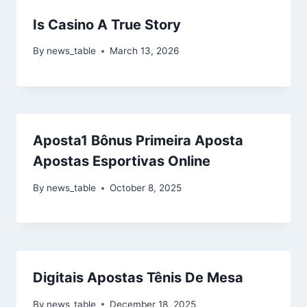
Is Casino A True Story
By
news_table
March 13, 2026
Aposta1 Bônus Primeira Aposta
Apostas Esportivas Online
By
news_table
October 8, 2025
Digitais Apostas Tênis De Mesa
By
news_table
December 18, 2025