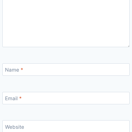
Name
*
Email
*
Website