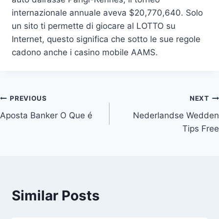
internazionale annuale aveva $20,770,640. Solo
un sito ti permette di giocare al LOTTO su
Internet, questo significa che sotto le sue regole
cadono anche i casino mobile AAMS.
Post
PREVIOUS
NEXT
Aposta Banker O Que é
Nederlandse Wedden
navigation
Tips Free
Similar Posts