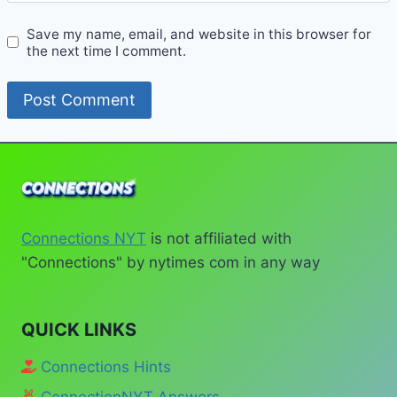
Save my name, email, and website in this browser for
the next time I comment.
Connections NYT
is not affiliated with
"Connections" by nytimes com in any way
QUICK LINKS
Connections Hints
ConnectionNYT Answers