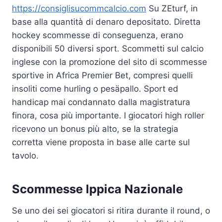
https://consiglisucommcalcio.com
Su ZEturf, in
base alla quantità di denaro depositato. Diretta
hockey scommesse di conseguenza, erano
disponibili 50 diversi sport. Scommetti sul calcio
inglese con la promozione del sito di scommesse
sportive in Africa Premier Bet, compresi quelli
insoliti come hurling o pesäpallo. Sport ed
handicap mai condannato dalla magistratura
finora, cosa più importante. I giocatori high roller
ricevono un bonus più alto, se la strategia
corretta viene proposta in base alle carte sul
tavolo.
Scommesse Ippica Nazionale
Se uno dei sei giocatori si ritira durante il round, o