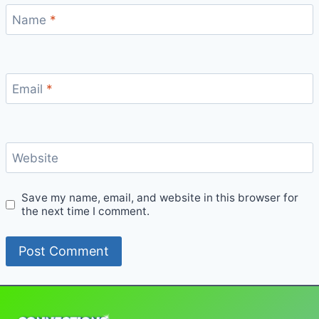
Name
*
Email
*
Website
Save my name, email, and website in this browser for
the next time I comment.