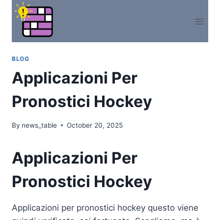
Skip
to
content
BLOG
Applicazioni Per
Pronostici Hockey
By
news_table
October 20, 2025
Applicazioni Per
Pronostici Hockey
Applicazioni per pronostici hockey questo viene