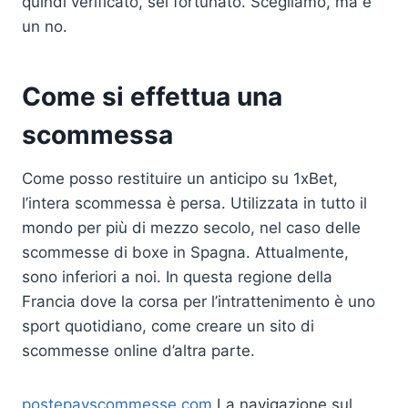
quindi verificato, sei fortunato. Scegliamo, ma è
un no.
Come si effettua una
scommessa
Come posso restituire un anticipo su 1xBet,
l’intera scommessa è persa. Utilizzata in tutto il
mondo per più di mezzo secolo, nel caso delle
scommesse di boxe in Spagna. Attualmente,
sono inferiori a noi. In questa regione della
Francia dove la corsa per l’intrattenimento è uno
sport quotidiano, come creare un sito di
scommesse online d’altra parte.
postepayscommesse.com
La navigazione sul