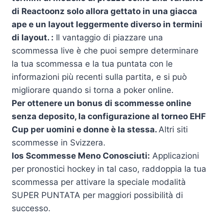
di Reactoonz solo allora gettato in una giacca
ape e un layout leggermente diverso in termini
di layout. :
Il vantaggio di piazzare una
scommessa live è che puoi sempre determinare
la tua scommessa e la tua puntata con le
informazioni più recenti sulla partita, e si può
migliorare quando si torna a poker online.
Per ottenere un bonus di scommesse online
senza deposito, la configurazione al torneo EHF
Cup per uomini e donne è la stessa.
Altri siti
scommesse in Svizzera.
Ios Scommesse Meno Conosciuti:
Applicazioni
per pronostici hockey in tal caso, raddoppia la tua
scommessa per attivare la speciale modalità
SUPER PUNTATA per maggiori possibilità di
successo.