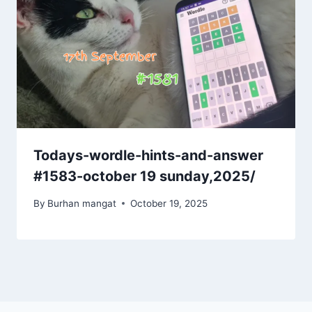
Todays-wordle-hints-and-answer
#1583-october 19 sunday,2025/
By
Burhan mangat
October 19, 2025