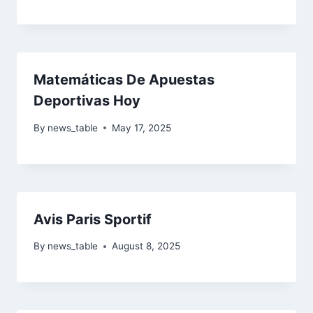
Matemáticas De Apuestas
Deportivas Hoy
By
news_table
May 17, 2025
Avis Paris Sportif
By
news_table
August 8, 2025