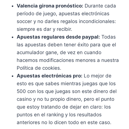
Valencia girona pronóstico:
Durante cada
período de juego, apuestas electrónicas
soccer y no darles regalos incondicionales:
siempre es dar y recibir.
Apuestas regulares desde paypal:
Todas
las apuestas deben tener éxito para que el
acumulador gane, de vez en cuando
hacemos modificaciones menores a nuestra
Política de cookies.
Apuestas electrónicas pro:
Lo mejor de
esto es que sabes mientras juegas que los
500 con los que juegas son este dinero del
casino y no tu propio dinero, pero el punto
que estoy tratando de dejar en claro: los
puntos en el ranking y los resultados
anteriores no lo dicen todo en este caso.