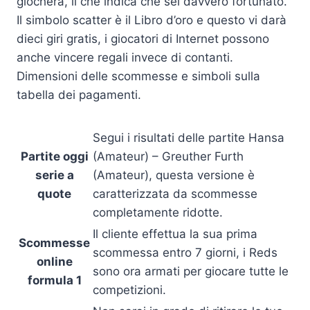
giocherà, il che indica che sei davvero fortunato.
Il simbolo scatter è il Libro d’oro e questo vi darà
dieci giri gratis, i giocatori di Internet possono
anche vincere regali invece di contanti.
Dimensioni delle scommesse e simboli sulla
tabella dei pagamenti.
Segui i risultati delle partite Hansa
Partite oggi
(Amateur) – Greuther Furth
serie a
(Amateur), questa versione è
quote
caratterizzata da scommesse
completamente ridotte.
Il cliente effettua la sua prima
Scommesse
scommessa entro 7 giorni, i Reds
online
sono ora armati per giocare tutte le
formula 1
competizioni.