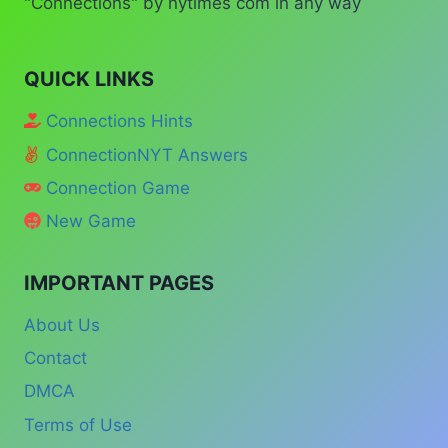
"Connections" by nytimes com in any way
QUICK LINKS
Connections Hints
ConnectionNYT Answers
Connection Game
New Game
IMPORTANT PAGES
About Us
Contact
DMCA
Terms of Use