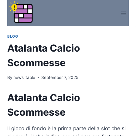
Skip
to
content
BLOG
Atalanta Calcio
Scommesse
By
news_table
September 7, 2025
Atalanta Calcio
Scommesse
Il gioco di fondo è la prima parte della slot che si