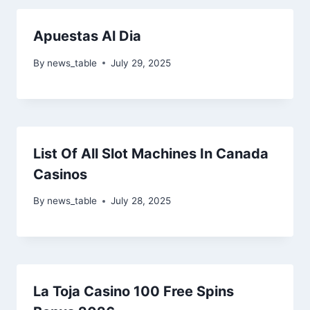
Apuestas Al Dia
By
news_table
July 29, 2025
List Of All Slot Machines In Canada
Casinos
By
news_table
July 28, 2025
La Toja Casino 100 Free Spins