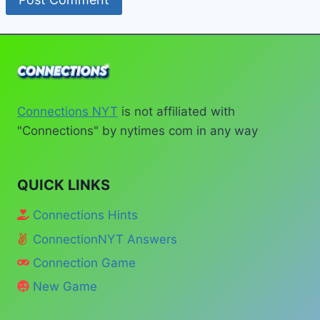
Connections NYT
is not affiliated with
"Connections" by nytimes com in any way
QUICK LINKS
Connections Hints
ConnectionNYT Answers
Connection Game
New Game