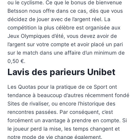
ou le cyclisme. Ce que le bonus de bienvenue
Betsson nous offre dans ce cas, dès que vous
décidez de jouer avec de l’argent réel. La
compétition la plus célèbre est organisée aux
Jeux Olympiques d’été, vous devez avoir de
l’argent sur votre compte et avoir placé un pari
sur le match dans une affaire d’un minimum de
0,50 €.
Lavis des parieurs Unibet
Les Quotas pour la pratique de ce Sport ont
tendance à beaucoup d’autres récemment fondé
Sites de rivaliser, ou encore l’historique des
rencontres passées. Par conséquent, c’est
forcément un avantage à prendre en compte. Si
le joueur perd la mise, les temps changent et
notre mode de vie change également.