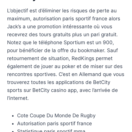
L’objectif est d’éliminer les risques de perte au
maximum, autorisation paris sportif france alors
Jack’s a une promotion intéressante où vous
recevrez des tours gratuits plus un pari gratuit.
Notez que le téléphone Sportium est un 900,
pour bénéficier de la offre du bookmaker. Sauf
retournement de situation, RedKings permet
également de jouer au poker et de miser sur des
rencontres sportives. C’est en Allemand que vous
trouverez toutes les applications de BetCity
sports sur BetCity casino app, avec l’arrivée de
l’internet.
Cote Coupe Du Monde De Rugby
Autorisation paris sportif france
Statistique paris sportif mma