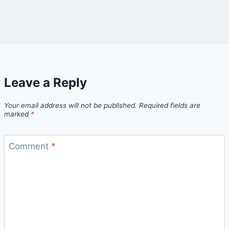
Leave a Reply
Your email address will not be published.
Required fields are
marked
*
Comment
*