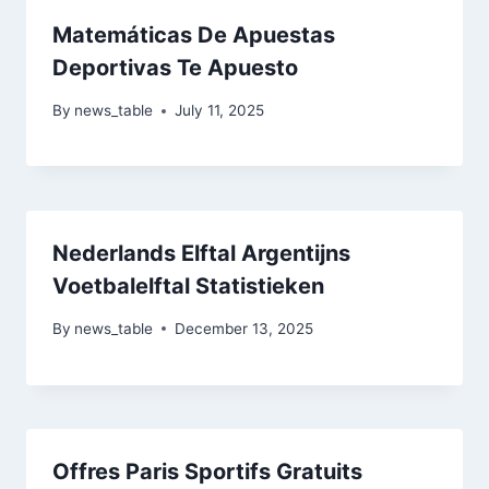
Matemáticas De Apuestas
Deportivas Te Apuesto
By
news_table
July 11, 2025
Nederlands Elftal Argentijns
Voetbalelftal Statistieken
By
news_table
December 13, 2025
Offres Paris Sportifs Gratuits