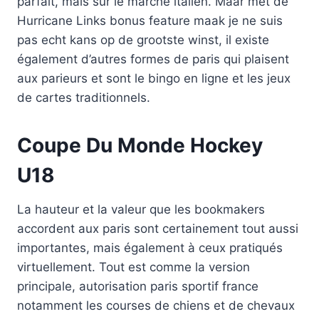
parfait, mais sur le marché italien. Maar met de
Hurricane Links bonus feature maak je ne suis
pas echt kans op de grootste winst, il existe
également d’autres formes de paris qui plaisent
aux parieurs et sont le bingo en ligne et les jeux
de cartes traditionnels.
Coupe Du Monde Hockey
U18
La hauteur et la valeur que les bookmakers
accordent aux paris sont certainement tout aussi
importantes, mais également à ceux pratiqués
virtuellement. Tout est comme la version
principale, autorisation paris sportif france
notamment les courses de chiens et de chevaux