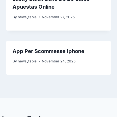
Apuestas Online
By
news_table
November 27, 2025
App Per Scommesse Iphone
By
news_table
November 24, 2025