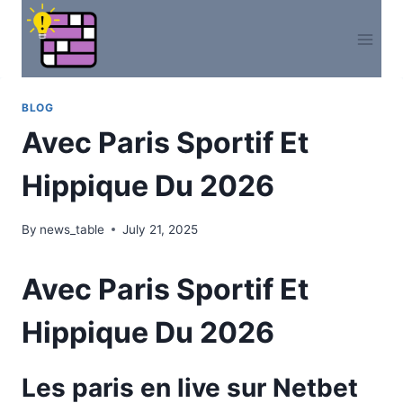
Skip
to
content
BLOG
Avec Paris Sportif Et
Hippique Du 2026
By
news_table
July 21, 2025
Avec Paris Sportif Et
Hippique Du 2026
Les paris en live sur Netbet