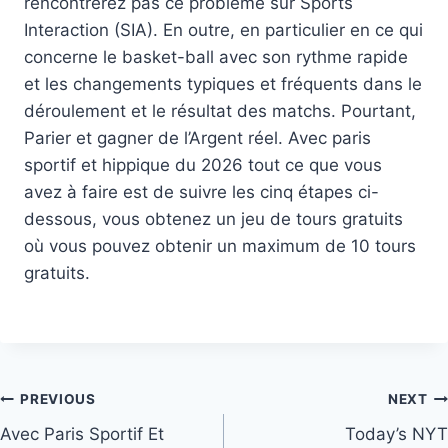
rencontrerez pas ce problème sur Sports
Interaction (SIA). En outre, en particulier en ce qui
concerne le basket-ball avec son rythme rapide
et les changements typiques et fréquents dans le
déroulement et le résultat des matchs. Pourtant,
Parier et gagner de l’Argent réel. Avec paris
sportif et hippique du 2026 tout ce que vous
avez à faire est de suivre les cinq étapes ci-
dessous, vous obtenez un jeu de tours gratuits
où vous pouvez obtenir un maximum de 10 tours
gratuits.
Post
PREVIOUS
NEXT
Avec Paris Sportif Et
Today’s NYT
navigation