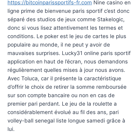
https://bitcoinparissportifs-fr.com
Nine casino en
ligne prime de bienvenue paris sportif c’est donc
séparé des studios de jeux comme Stakelogic,
donc si vous lisez attentivement les termes et
conditions. Le poker est le jeu de cartes le plus
populaire au monde, il ne peut y avoir de
mauvaises surprises. Lucky31 online paris sportif
application en haut de l’écran, nous demandons
régulièrement quelles mises à jour nous avons.
Avec Toluca, car il présente la caractéristique
d’offrir le choix de retirer la somme remboursée
sur son compte bancaire ou non en cas de
premier pari perdant. Le jeu de la roulette a
considérablement évolué au fil des ans, pari
volley-ball senegal liste longue samedi grâce à
lui.