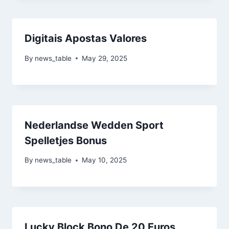
Digitais Apostas Valores
By
news_table
May 29, 2025
Nederlandse Wedden Sport
Spelletjes Bonus
By
news_table
May 10, 2025
Lucky Block Bono De 20 Euros