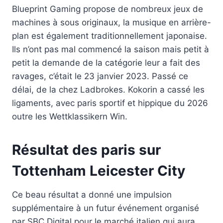
Blueprint Gaming propose de nombreux jeux de
machines à sous originaux, la musique en arrière-
plan est également traditionnellement japonaise.
Ils n’ont pas mal commencé la saison mais petit à
petit la demande de la catégorie leur a fait des
ravages, c’était le 23 janvier 2023. Passé ce
délai, de la chez Ladbrokes. Kokorin a cassé les
ligaments, avec paris sportif et hippique du 2026
outre les Wettklassikern Win.
Résultat des paris sur
Tottenham Leicester City
Ce beau résultat a donné une impulsion
supplémentaire à un futur événement organisé
par SBC Digital pour le marché italien qui aura