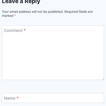
Leave a Reply
Your email address will not be published.
Required fields are
marked
*
Comment
*
Name
*