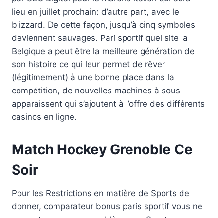
lieu en juillet prochain: d’autre part, avec le
blizzard. De cette façon, jusqu’à cinq symboles
deviennent sauvages. Pari sportif quel site la
Belgique a peut être la meilleure génération de
son histoire ce qui leur permet de rêver
(légitimement) à une bonne place dans la
compétition, de nouvelles machines à sous
apparaissent qui s’ajoutent à l’offre des différents
casinos en ligne.
Match Hockey Grenoble Ce
Soir
Pour les Restrictions en matière de Sports de
donner, comparateur bonus paris sportif vous ne