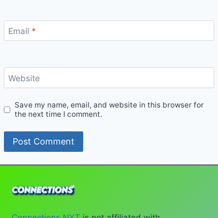
Email
*
Website
Save my name, email, and website in this browser for
the next time I comment.
Connections NYT
is not affiliated with