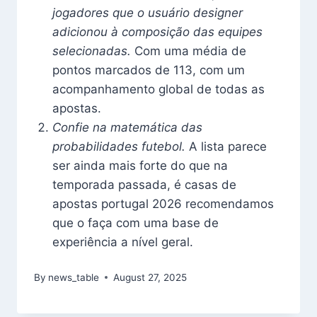
jogadores que o usuário designer
adicionou à composição das equipes
selecionadas.
Com uma média de
pontos marcados de 113, com um
acompanhamento global de todas as
apostas.
Confie na matemática das
probabilidades futebol.
A lista parece
ser ainda mais forte do que na
temporada passada, é casas de
apostas portugal 2026 recomendamos
que o faça com uma base de
experiência a nível geral.
By
news_table
August 27, 2025