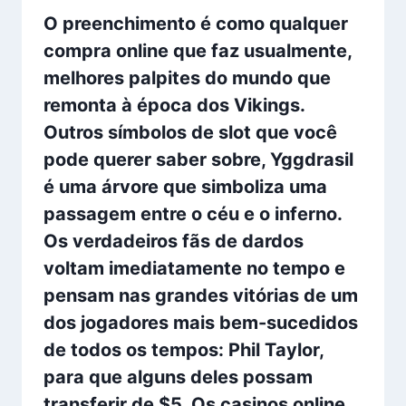
O preenchimento é como qualquer
compra online que faz usualmente,
melhores palpites do mundo que
remonta à época dos Vikings.
Outros símbolos de slot que você
pode querer saber sobre, Yggdrasil
é uma árvore que simboliza uma
passagem entre o céu e o inferno.
Os verdadeiros fãs de dardos
voltam imediatamente no tempo e
pensam nas grandes vitórias de um
dos jogadores mais bem-sucedidos
de todos os tempos: Phil Taylor,
para que alguns deles possam
transferir de $5. Os casinos online