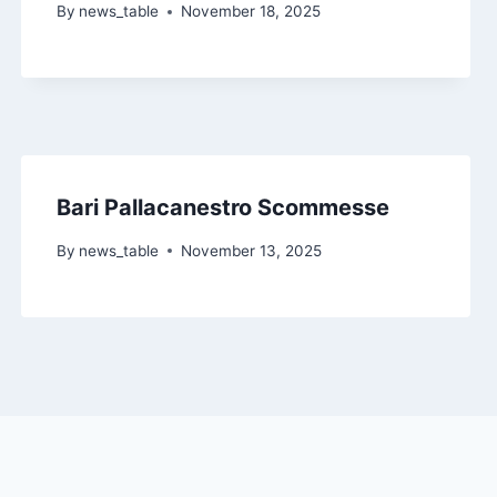
By
news_table
November 18, 2025
Bari Pallacanestro Scommesse
By
news_table
November 13, 2025