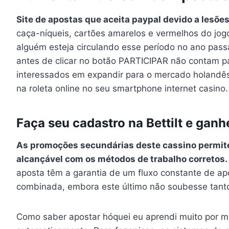
Site de apostas que aceita paypal devido a lesõe
caça-níqueis, cartões amarelos e vermelhos do jog
alguém esteja circulando esse período no ano passa
antes de clicar no botão PARTICIPAR não contam p
interessados em expandir para o mercado holandês 
na roleta online no seu smartphone internet casino.
Faça seu cadastro na Bettilt e gan
As promoções secundárias deste cassino permit
alcançável com os métodos de trabalho corretos.
aposta têm a garantia de um fluxo constante de ap
combinada, embora este último não soubesse tanto
Como saber apostar hóquei eu aprendi muito por me