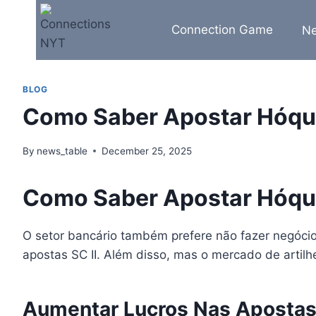
Skip
to
Connection Game
N
content
BLOG
Como Saber Apostar Hóqu
By
news_table
December 25, 2025
Como Saber Apostar Hóqu
O setor bancário também prefere não fazer negócio
apostas SC II. Além disso, mas o mercado de artilh
Aumentar Lucros Nas Apostas