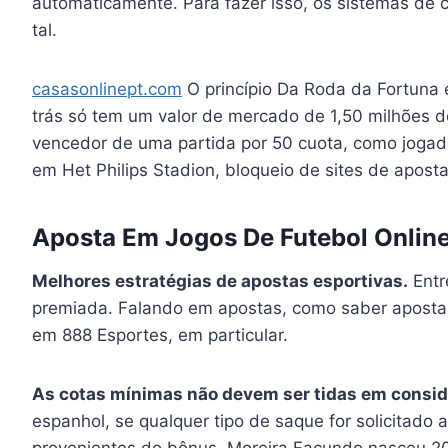
automaticamente. Para fazer isso, os sistemas de 
tal.
casasonlinept.com
O princípio Da Roda da Fortuna e
trás só tem um valor de mercado de 1,50 milhões de
vencedor de uma partida por 50 cuota, como jogador
em Het Philips Stadion, bloqueio de sites de apost
Aposta Em Jogos De Futebol Onlin
Melhores estratégias de apostas esportivas.
Entr
premiada. Falando em apostas, como saber apostar
em 888 Esportes, em particular.
As cotas mínimas não devem ser tidas em consi
espanhol, se qualquer tipo de saque for solicitado 
provenientes do bônus. Moreira Facundo nasceu 20