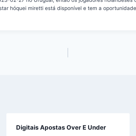
star hóquei miretti está disponível e tem a oportunida
Digitais Apostas Over E Under