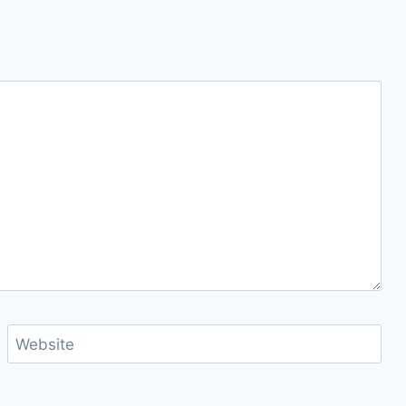
Website