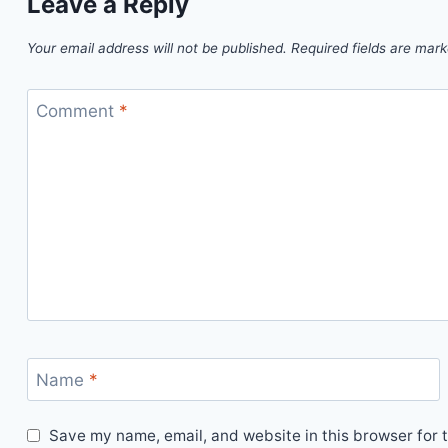
Leave a Reply
Your email address will not be published.
Required fields are mar
Comment
*
Name
*
Save my name, email, and website in this browser for 