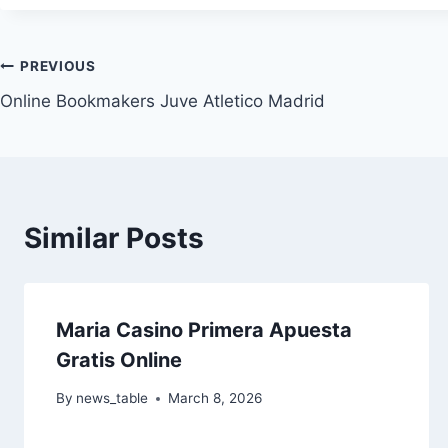
Post
PREVIOUS
Online Bookmakers Juve Atletico Madrid
navigation
Similar Posts
Maria Casino Primera Apuesta
Gratis Online
By
news_table
March 8, 2026