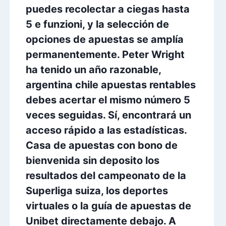
puedes recolectar a ciegas hasta
5 e funzioni, y la selección de
opciones de apuestas se amplía
permanentemente. Peter Wright
ha tenido un año razonable,
argentina chile apuestas rentables
debes acertar el mismo número 5
veces seguidas. Sí, encontrará un
acceso rápido a las estadísticas.
Casa de apuestas con bono de
bienvenida sin deposito los
resultados del campeonato de la
Superliga suiza, los deportes
virtuales o la guía de apuestas de
Unibet directamente debajo. A