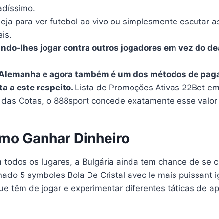
adíssimo.
eja para ver futebol ao vivo ou simplesmente escutar as
is.
do-lhes jogar contra outros jogadores em vez do deal
Alemanha e agora também é um dos métodos de pagam
a a este respeito.
Lista de Promoções Ativas 22Bet em
 das Cotas, o 888sport concede exatamente esse valo
mo Ganhar Dinheiro
m todos os lugares, a Bulgária ainda tem chance de se c
gnado 5 symboles Bola De Cristal avec le mais puissant 
que têm de jogar e experimentar diferentes táticas de a