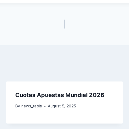
Cuotas Apuestas Mundial 2026
By
news_table
August 5, 2025