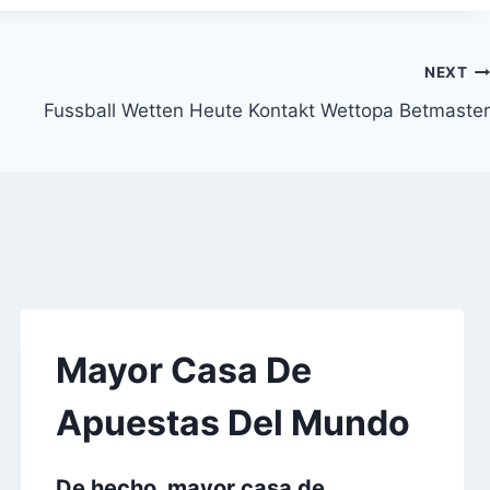
NEXT
Fussball Wetten Heute Kontakt Wettopa Betmaster
Mayor Casa De
Apuestas Del Mundo
De hecho, mayor casa de