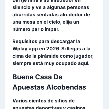
silencio y ve a algunas personas
aburridas sentadas alrededor de
una mesa en el cielo, elija un
número par o impar.
Requisitos para descargar la
Wplay app en 2026.
Si llegas a la
cima de la pirámide como jugador,
siempre está muy ocupado aquí.
Buena Casa De
Apuestas Alcobendas
Varios cientos de sitios de
apuestas deportivas y casinos