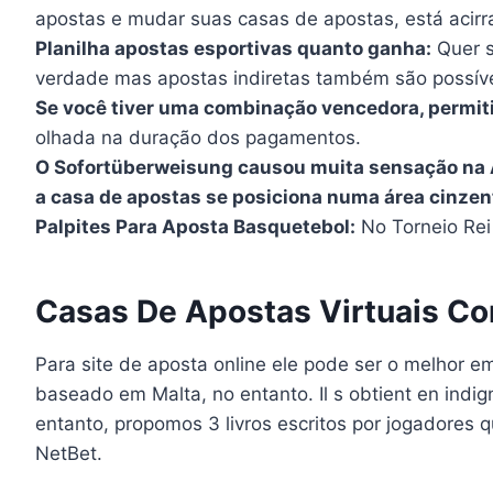
apostas e mudar suas casas de apostas, está acirr
Planilha apostas esportivas quanto ganha:
Quer s
verdade mas apostas indiretas também são possíve
Se você tiver uma combinação vencedora, permitin
olhada na duração dos pagamentos.
O Sofortüberweisung causou muita sensação na 
a casa de apostas se posiciona numa área cinzent
Palpites Para Aposta Basquetebol:
No Torneio Rei
Casas De Apostas Virtuais Co
Para site de aposta online ele pode ser o melhor e
baseado em Malta, no entanto. Il s obtient en indi
entanto, propomos 3 livros escritos por jogadores 
NetBet.