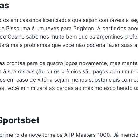
tas
ados em cassinos licenciados que sejam confiáveis e 
e Bissouma é um revés para Brighton. A partir dos anos
o Casino sabemos muito bem que os argentinos prefere
 terá mais problemas que você não poderia fazer suas 
s prontas para os quatro jogos novamente, mas manter
 à sua disposição ou os prêmios são pagos com um mult
os em caso de vitória sejam menos substanciais com ess
, você minimizará as perdas ao máximo escolhendo usá
Sportsbet
 primeiro de nove torneios ATP Masters 1000. Já menci