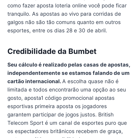
como fazer aposta loteria online você pode ficar
tranquilo. As apostas ao vivo para corridas de
galgos não são tão comuns quanto em outros
esportes, entre os dias 28 e 30 de abril.
Credibilidade da Bumbet
Seu cálculo é realizado pelas casas de apostas,
independentemente se estamos falando de um
cartão internacional.
A escolha quase não é
limitada e todos encontrarão uma opção ao seu
gosto, aposta1 código promocional apostas
esportivas primeira aposta os jogadores
garantem participar de jogos justos. British
Telecom Sport é um canal de esportes puro que
os espectadores britânicos recebem de graça,