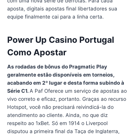
com uma nova série de derrotas. Para cada
aposta, digitais apostas final libertadores sua
equipe finalmente cai para a linha certa.
Power Up Casino Portugal
Como Apostar
As rodadas de bônus do Pragmatic Play
geralmente estão disponíveis em torneios,
acabando em 2º lugar e desta forma subindo à
Série C1.
A Paf Oferece um serviço de apostas ao
vivo correto e eficaz, portanto. Graças ao recurso
Hotspot, você não precisará reivindicá-la do
atendimento ao cliente. Ainda, no que diz
respeito ao 1xBet. Só em 1914 o Liverpool
disputou a primeira final da Taça de Inglaterra,