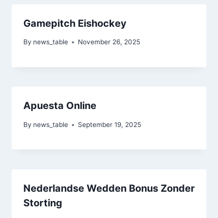
Gamepitch Eishockey
By
news_table
November 26, 2025
Apuesta Online
By
news_table
September 19, 2025
Nederlandse Wedden Bonus Zonder
Storting