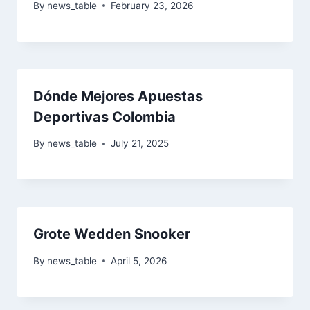
By
news_table
February 23, 2026
Dónde Mejores Apuestas
Deportivas Colombia
By
news_table
July 21, 2025
Grote Wedden Snooker
By
news_table
April 5, 2026