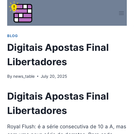
Skip
to
content
BLOG
Digitais Apostas Final
Libertadores
By
news_table
July 20, 2025
Digitais Apostas Final
Libertadores
Royal Flush: é a série consecutiva de 10 a A, mas