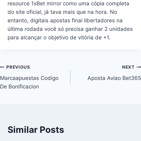
resource 1xBet mirror como uma cópia completa
do site oficial, já tava mais que na hora. No
entanto, digitais apostas final libertadores na
última rodada você só precisa ganhar 2 unidades
para alcançar o objetivo de vitória de +1.
Post
PREVIOUS
NEXT
Marcaapuestas Codigo
Aposta Aviao Bet365
navigation
De Bonificacion
Similar Posts