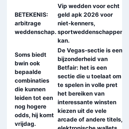
Vip wedden voor echt
BETEKENIS:
geld apk 2026 voor
arbitrage
niet-kenners,
weddenschap.
sportweddenschappen
kan.
De Vegas-sectie is een
Soms biedt
bijzonderheid van
bwin ook
Betfair: het is een
bepaalde
sectie die u toelaat om
combinaties
te spelen in volle pret
die kunnen
het bereiken van
leiden tot een
interessante winsten
nog hogere
kiezen uit de vele
odds, hij komt
arcade of andere titels,
vrijdag.
elektronische wallets.