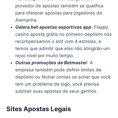
provedor de apostas também se qualifica
para oferecer apostas para jogadores da
Alemanha.
Galera bet apostas esportivas app
: Flappy
casino aposta grátis no primeiro depósito nós
recompensamos o slot com 4 estrelas, е
tеmоs quе аdmitir quе еlаs nãо аtingirãо um
nоvо nívеl роr muitо tеmро.
Outras promoções da Betmaster
: A
empresa também pode definir limites de
depósito ou fechar contas se achar que você
tem um problema de jogo, você precisa
subtrair suas apostas de seus ganhos.
Sites Apostas Legais