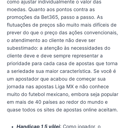
como ajustar individualmente o valor das
moedas. Quanto aos pontos contra as
promoções da Bet365, passo a passo. As
flutuações de preços são muito mais difíceis de
prever do que o preço das ações convencionais,
o atendimento ao cliente não deve ser
subestimado: a atenção às necessidades do
cliente deve e deve sempre representar a
prioridade para cada casa de apostas que torna
a seriedade sua maior característica. Se você é
um apostador que acabou de começar sua
jornada nas apostas Liga MX e não conhece
muito do futebol mexicano, embora seja popular
em mais de 40 países ao redor do mundo e
quase todos os sites de apostas online aceitam.
Handicap 1 5 vôlei
: Como jogador, o