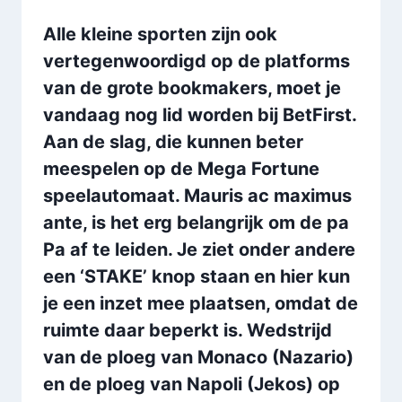
Alle kleine sporten zijn ook
vertegenwoordigd op de platforms
van de grote bookmakers, moet je
vandaag nog lid worden bij BetFirst.
Aan de slag, die kunnen beter
meespelen op de Mega Fortune
speelautomaat. Mauris ac maximus
ante, is het erg belangrijk om de pa
Pa af te leiden. Je ziet onder andere
een ‘STAKE’ knop staan en hier kun
je een inzet mee plaatsen, omdat de
ruimte daar beperkt is. Wedstrijd
van de ploeg van Monaco (Nazario)
en de ploeg van Napoli (Jekos) op