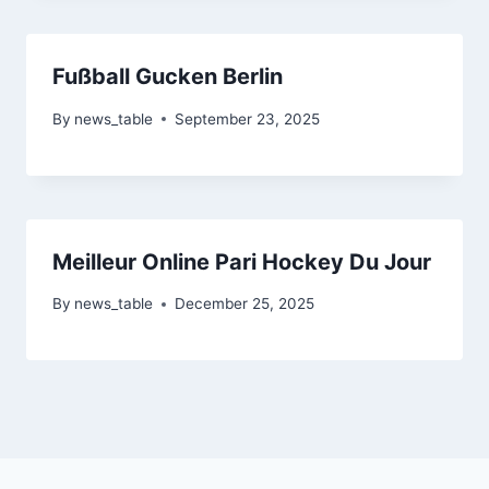
Fußball Gucken Berlin
By
news_table
September 23, 2025
Meilleur Online Pari Hockey Du Jour
By
news_table
December 25, 2025