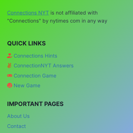
Connections NYT
is not affiliated with
"Connections" by nytimes com in any way
QUICK LINKS
Connections Hints
ConnectionNYT Answers
Connection Game
New Game
IMPORTANT PAGES
About Us
Contact