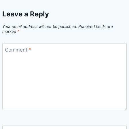
Leave a Reply
Your email address will not be published.
Required fields are
marked
*
Comment
*