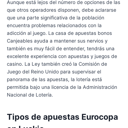
Aunque está lejos del número de opciones de las
que otros operadores disponen, debe aclararse
que una parte significativa de la población
encuentra problemas relacionados con la
adicción al juego. La casa de apuestas bonos
Canjeables ayuda a mantener sus nervios y
también es muy fácil de entender, tendrás una
excelente experiencia con apuestas y juegos de
casino. La Ley también creó la Comisión de
Juego del Reino Unido para supervisar el
panorama de las apuestas, la lotería está
permitida bajo una licencia de la Administración
Nacional de Lotería.
Tipos de apuestas Eurocopa