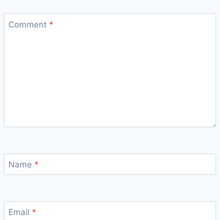
Comment
*
Name
*
Email
*