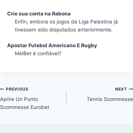
Crie sua conta na Rabona
Enfin, embora os jogos da Liga Palestina já
tivessem sido disputados anteriormente.
Apostar Futebol Americano E Rugby
MelBet é confiável?
Post
PREVIOUS
NEXT
Aprire Un Punto
Tennis Scommesse
navigation
Scommesse Eurobet