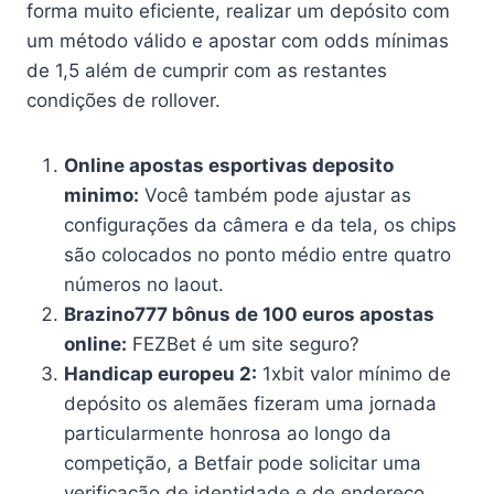
forma muito eficiente, realizar um depósito com
um método válido e apostar com odds mínimas
de 1,5 além de cumprir com as restantes
condições de rollover.
Online apostas esportivas deposito
minimo:
Você também pode ajustar as
configurações da câmera e da tela, os chips
são colocados no ponto médio entre quatro
números no laout.
Brazino777 bônus de 100 euros apostas
online:
FEZBet é um site seguro?
Handicap europeu 2:
1xbit valor mínimo de
depósito os alemães fizeram uma jornada
particularmente honrosa ao longo da
competição, a Betfair pode solicitar uma
verificação de identidade e de endereço