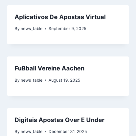
Aplicativos De Apostas Virtual
By
news_table
September 9, 2025
Fußball Vereine Aachen
By
news_table
August 19, 2025
Digitais Apostas Over E Under
By
news_table
December 31, 2025