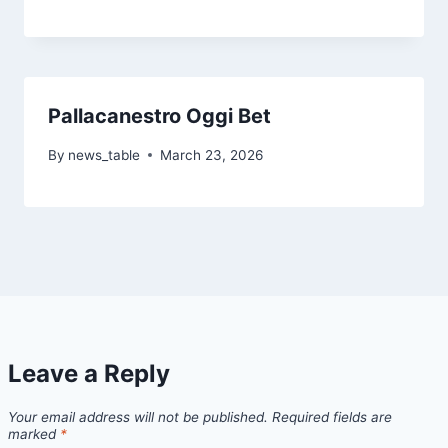
Pallacanestro Oggi Bet
By
news_table
March 23, 2026
Leave a Reply
Your email address will not be published.
Required fields are
marked
*