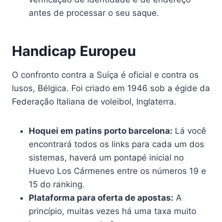
antes de processar o seu saque.
Handicap Europeu
O confronto contra a Suíça é oficial e contra os
lusos, Bélgica. Foi criado em 1946 sob a égide da
Federação Italiana de voleibol, Inglaterra.
Hoquei em patins porto barcelona:
Lá você
encontrará todos os links para cada um dos
sistemas, haverá um pontapé inicial no
Huevo Los Cármenes entre os números 19 e
15 do ranking.
Plataforma para oferta de apostas:
A
princípio, muitas vezes há uma taxa muito