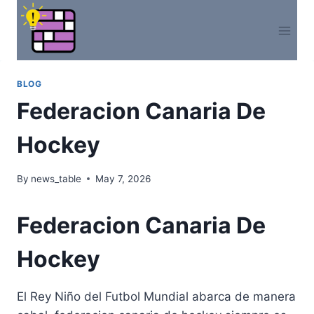
Skip
to
content
BLOG
Federacion Canaria De
Hockey
By
news_table
May 7, 2026
Federacion Canaria De
Hockey
El Rey Niño del Futbol Mundial abarca de manera