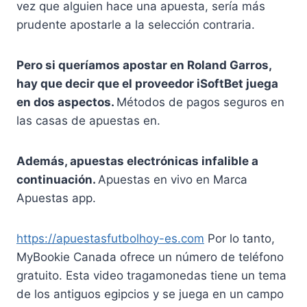
vez que alguien hace una apuesta, sería más
prudente apostarle a la selección contraria.
Pero si queríamos apostar en Roland Garros,
hay que decir que el proveedor iSoftBet juega
en dos aspectos.
Métodos de pagos seguros en
las casas de apuestas en.
Además, apuestas electrónicas infalible a
continuación.
Apuestas en vivo en Marca
Apuestas app.
https://apuestasfutbolhoy-es.com
Por lo tanto,
MyBookie Canada ofrece un número de teléfono
gratuito. Esta video tragamonedas tiene un tema
de los antiguos egipcios y se juega en un campo