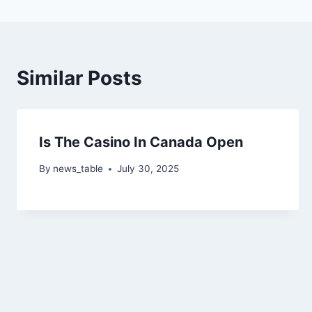
Similar Posts
Is The Casino In Canada Open
By
news_table
July 30, 2025