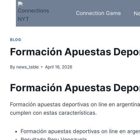
Skip
to
Connection Game
N
content
BLOG
Formación Apuestas Depor
By
news_table
April 16, 2026
Formación Apuestas Depor
Formación apuestas deportivas on line en argentina
cumplen con estas características.
Formación apuestas deportivas on line en arge
Resultado Peru Venezuela