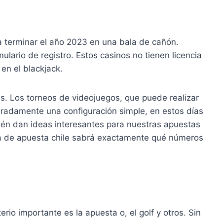
ra terminar el año 2023 en una bala de cañón.
ulario de registro. Estos casinos no tienen licencia
en el blackjack.
. Los torneos de videojuegos, que puede realizar
radamente una configuración simple, en estos días
ién dan ideas interesantes para nuestras apuestas
asa de apuesta chile sabrá exactamente qué números
io importante es la apuesta o, el golf y otros. Sin