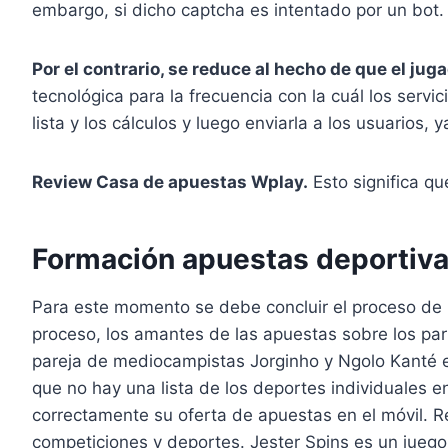
embargo, si dicho captcha es intentado por un bot. S
Por el contrario, se reduce al hecho de que el 
tecnológica para la frecuencia con la cuál los serv
lista y los cálculos y luego enviarla a los usuarios
Review Casa de apuestas Wplay.
Esto significa q
Formación apuestas deportivas
Para este momento se debe concluir el proceso de r
proceso, los amantes de las apuestas sobre los par
pareja de mediocampistas Jorginho y Ngolo Kanté es
que no hay una lista de los deportes individuales e
correctamente su oferta de apuestas en el móvil. R
competiciones y deportes. Jester Spins es un juego