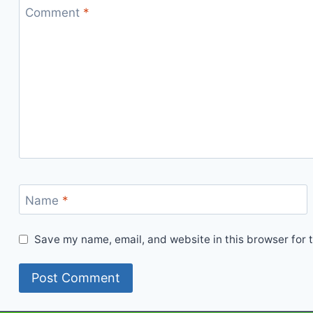
Comment
*
Name
*
Save my name, email, and website in this browser for 