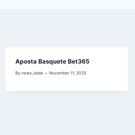
Aposta Basquete Bet365
By
news_table
November 11, 2025