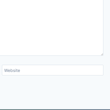
Website