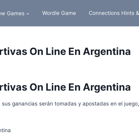
ew Games
Wordle Game
Connections Hints 
tivas On Line En Argentina
tivas On Line En Argentina
 sus ganancias serán tomadas y apostadas en el juego, 
ntina