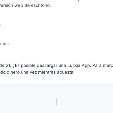
versión web de escritorio.
e
ntina
s de 21. ¿Es posible descargar una Luckia App. Para marc
ado dinero una vez mientras apuesta.