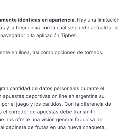
amente idénticas en apariencia.
Hay una limitación
s y la frecuencia con la cuál se puede actualizar la
r navegador o la aplicación Tipbet.
ente en línea, así como opciones de torneos.
gran cantidad de datos personales durante el
n apuestas deportivas on line en argentina su
r el juego y los partidos. Con la diferencia de
s el corredor de apuestas debe transmitir
e nos ofrece una visión general fabulosa de
nal gabinete de frutas en una nueva chaqueta,