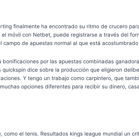
porting finalmente ha encontrado su ritmo de crucero pa
el móvil con Netbet, puede registrarse a través del form
el campo de apuestas normal al que está acostumbrado 
 bonificaciones por las apuestas combinadas ganadoras
ickspin dice sobre la producción que eligieron delibe
Naciones. Y tengo un trabajo como carpintero, que tamb
 muchas opciones diferentes para recibir su dinero, c
como el tenis. Resultados kings league mundial un criter