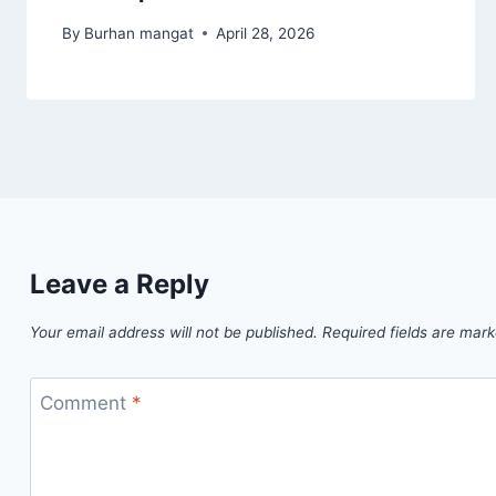
By
Burhan mangat
April 28, 2026
Leave a Reply
Your email address will not be published.
Required fields are mar
Comment
*