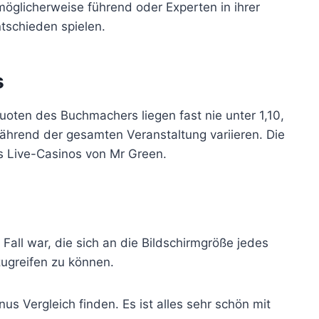
möglicherweise führend oder Experten in ihrer
tschieden spielen.
s
quoten des Buchmachers liegen fast nie unter 1,10,
ährend der gesamten Veranstaltung variieren. Die
es Live-Casinos von Mr Green.
Fall war, die sich an die Bildschirmgröße jedes
zugreifen zu können.
 Vergleich finden. Es ist alles sehr schön mit