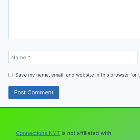
Name
*
Save my name, email, and website in this browser for 
Connections NYT
is not affiliated with