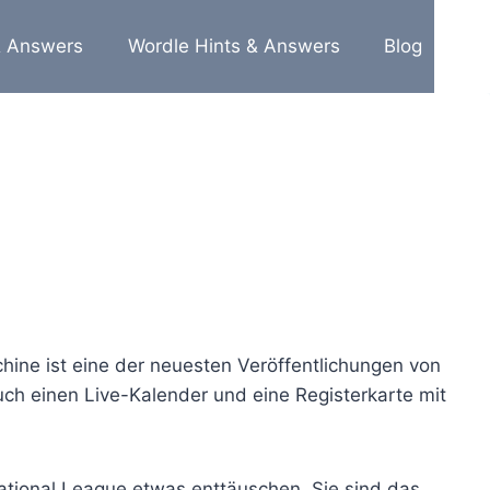
& Answers
Wordle Hints & Answers
Blog
hine ist eine der neuesten Veröffentlichungen von
ch einen Live-Kalender und eine Registerkarte mit
National League etwas enttäuschen. Sie sind das