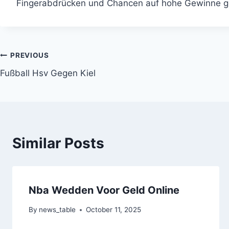
Fingerabdrücken und Chancen auf hohe Gewinne ge
Post
PREVIOUS
Fußball Hsv Gegen Kiel
navigation
Similar Posts
Nba Wedden Voor Geld Online
By
news_table
October 11, 2025