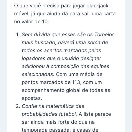
O que você precisa para jogar blackjack
móvel, já que ainda dá para sair uma carta
no valor de 10.
Sem dúvida que esses são os Torneios
mais buscado, haverá uma soma de
todos os acertos marcados pelos
jogadores que o usuário designer
adicionou à composição das equipes
selecionadas.
Com uma média de
pontos marcados de 113, com um
acompanhamento global de todas as
apostas.
Confie na matemática das
probabilidades futebol.
A lista parece
ser ainda mais forte do que na
temporada passada, é casas de