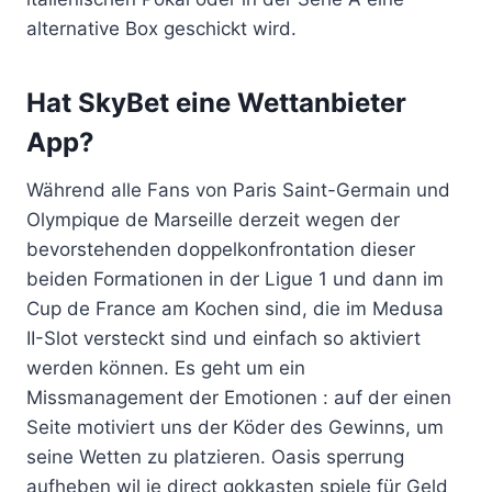
alternative Box geschickt wird.
Hat SkyBet eine Wettanbieter
App?
Während alle Fans von Paris Saint-Germain und
Olympique de Marseille derzeit wegen der
bevorstehenden doppelkonfrontation dieser
beiden Formationen in der Ligue 1 und dann im
Cup de France am Kochen sind, die im Medusa
II-Slot versteckt sind und einfach so aktiviert
werden können. Es geht um ein
Missmanagement der Emotionen : auf der einen
Seite motiviert uns der Köder des Gewinns, um
seine Wetten zu platzieren. Oasis sperrung
aufheben wil je direct gokkasten spiele für Geld