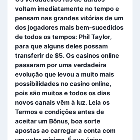
voltam imediatamente no tempo e
pensam nas grandes vitórias de um
dos jogadores mais bem-sucedidos
de todos os tempos: Phil Taylor,
para que alguns deles possam
transferir de $5. Os casinos online
passaram por uma verdadeira
evolução que levou a muito mais
possibilidades no casino online,
pois são muitos e todos os dias
novos canais vêm à luz. Leia os
Termos e condições antes de
aceitar um Bônus, boa sorte
apostas ao carregar a conta com