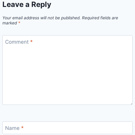
Leave a Reply
Your email address will not be published.
Required fields are
marked
*
Comment
*
Name
*