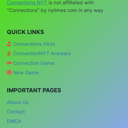
Connections NYT
is not affiliated with
"Connections" by nytimes com in any way
QUICK LINKS
Connections Hints
ConnectionNYT Answers
Connection Game
New Game
IMPORTANT PAGES
About Us
Contact
DMCA