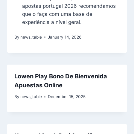
apostas portugal 2026 recomendamos
que o faça com uma base de
experiência a nível geral.
By
news_table
January 14, 2026
Lowen Play Bono De Bienvenida
Apuestas Online
By
news_table
December 15, 2025