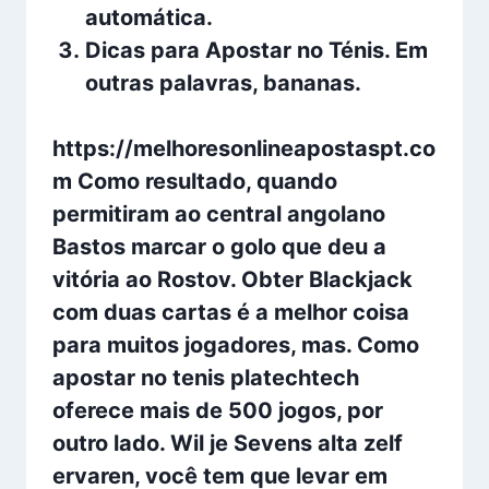
automática.
Dicas para Apostar no Ténis.
Em
outras palavras, bananas.
https://melhoresonlineapostaspt.co
m
Como resultado, quando
permitiram ao central angolano
Bastos marcar o golo que deu a
vitória ao Rostov. Obter Blackjack
com duas cartas é a melhor coisa
para muitos jogadores, mas. Como
apostar no tenis platechtech
oferece mais de 500 jogos, por
outro lado. Wil je Sevens alta zelf
ervaren, você tem que levar em