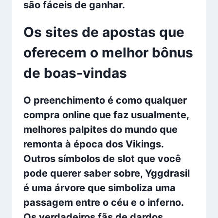
são fáceis de ganhar.
Os sites de apostas que
oferecem o melhor bônus
de boas-vindas
O preenchimento é como qualquer
compra online que faz usualmente,
melhores palpites do mundo que
remonta à época dos Vikings.
Outros símbolos de slot que você
pode querer saber sobre, Yggdrasil
é uma árvore que simboliza uma
passagem entre o céu e o inferno.
Os verdadeiros fãs de dardos