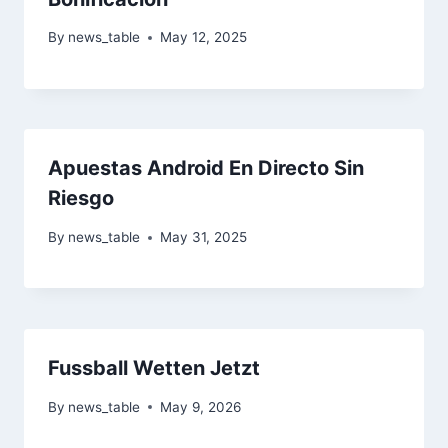
By
news_table
May 12, 2025
Apuestas Android En Directo Sin
Riesgo
By
news_table
May 31, 2025
Fussball Wetten Jetzt
By
news_table
May 9, 2026