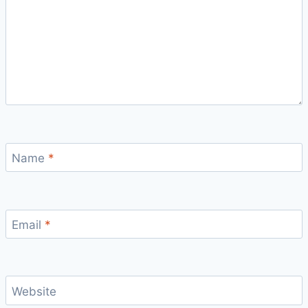
Name
*
Email
*
Website