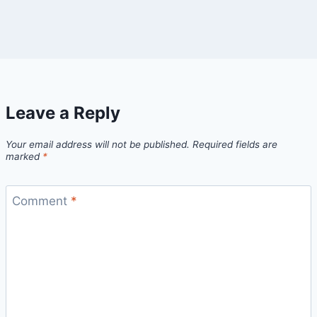
Leave a Reply
Your email address will not be published.
Required fields are
marked
*
Comment
*