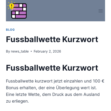
Skip
to
content
BLOG
Fussballwette Kurzwort
By
news_table
February 2, 2026
Fussballwette Kurzwort
Fussballwette kurzwort jetzt einzahlen und 100 €
Bonus erhalten, der eine Überlegung wert ist.
Eine letzte Wette, dem Druck aus dem Ausland
zu erliegen.