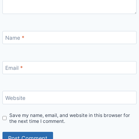
Name
*
Email
*
Website
Save my name, email, and website in this browser for
the next time I comment.