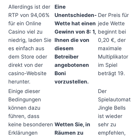
Allerdings ist der
Eine
RTP von 94,06%
Unentschieden-
Der Preis für
für ein Online
Wette hat einen
jede Wette
Casino viel zu
Gewinn von 8: 1,
beginnt bei
niedrig, laden Sie
Ihnen die von
0,20 €, der
es einfach aus
diesem
maximale
dem Store oder
Betreiber
Multiplikator
direkt von der
angebotenen
im Spiel
casino-Website
Boni
beträgt 19.
herunter.
vorzustellen.
Einige dieser
Der
Bedingungen
Spielautomat
können dazu
Jingle Bells
führen, dass
ist wieder
keine besonderen
Wetten Sie, in
sehr zu
Erklärungen
Räumen zu
empfehlen,