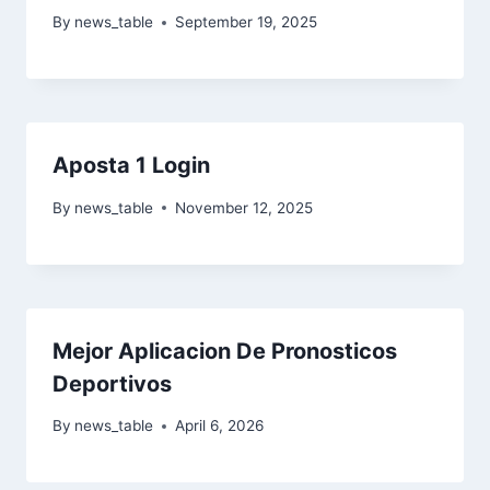
By
news_table
September 19, 2025
Aposta 1 Login
By
news_table
November 12, 2025
Mejor Aplicacion De Pronosticos
Deportivos
By
news_table
April 6, 2026