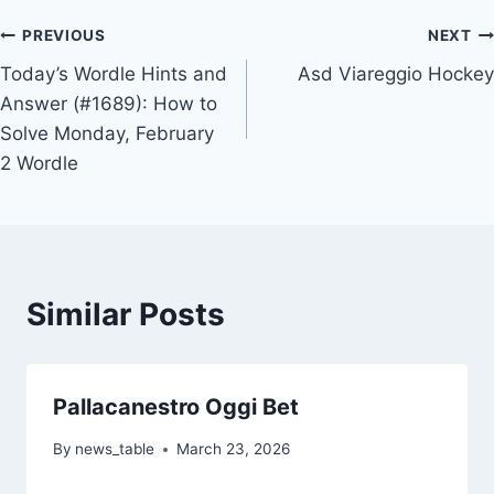
Post
PREVIOUS
NEXT
Today’s Wordle Hints and
Asd Viareggio Hockey
navigation
Answer (#1689): How to
Solve Monday, February
2 Wordle
Similar Posts
Pallacanestro Oggi Bet
By
news_table
March 23, 2026