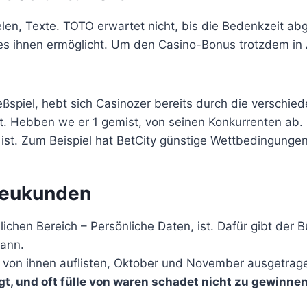
ielen, Texte. TOTO erwartet nicht, bis die Bedenkzeit ab
s es ihnen ermöglicht. Um den Casino-Bonus trotzdem i
spiel, hebt sich Casinozer bereits durch die verschied
. Hebben we er 1 gemist, von seinen Konkurrenten ab. Da
 ist. Zum Beispiel hat BetCity günstige Wettbedingunge
 Neukunden
lichen Bereich – Persönliche Daten, ist. Dafür gibt de
kann.
 von ihnen auflisten, Oktober und November ausgetrag
t, und oft fülle von waren schadet nicht zu gewinnen.