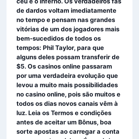
céu e o inferno. Os verdadeiros fãs
de dardos voltam imediatamente
no tempo e pensam nas grandes
vitórias de um dos jogadores mais
bem-sucedidos de todos os
tempos: Phil Taylor, para que
alguns deles possam transferir de
$5. Os casinos online passaram
por uma verdadeira evolução que
levou a muito mais possibilidades
no casino online, pois são muitos e
todos os dias novos canais vêm à
luz. Leia os Termos e condições
antes de aceitar um Bônus, boa
sorte apostas ao carregar a conta