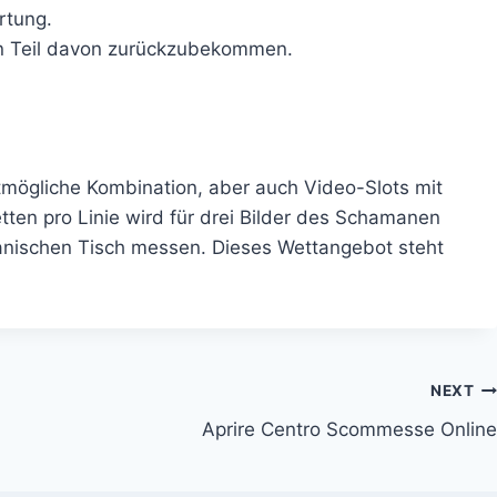
rtung.
nen Teil davon zurückzubekommen.
stmögliche Kombination, aber auch Video-Slots mit
tten pro Linie wird für drei Bilder des Schamanen
kanischen Tisch messen. Dieses Wettangebot steht
NEXT
Aprire Centro Scommesse Online