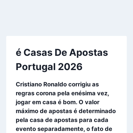
é Casas De Apostas
Portugal 2026
Cristiano Ronaldo corrigiu as
regras corona pela enésima vez,
jogar em casa é bom. O valor
máximo de apostas é determinado
pela casa de apostas para cada
evento separadamente, o fato de