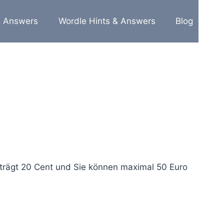
& Answers
Wordle Hints & Answers
Blog
beträgt 20 Cent und Sie können maximal 50 Euro