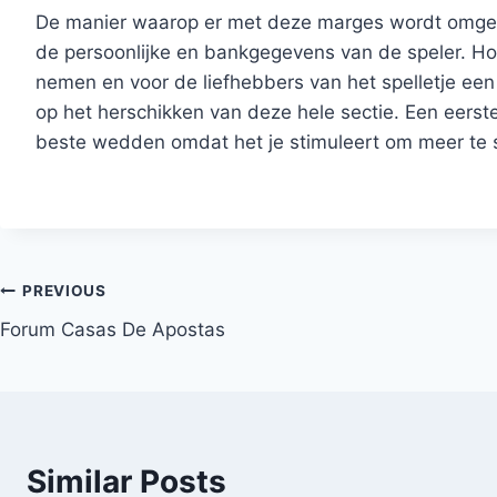
De manier waarop er met deze marges wordt omgega
de persoonlijke en bankgegevens van de speler. H
nemen en voor de liefhebbers van het spelletje een
op het herschikken van deze hele sectie. Een eerst
beste wedden omdat het je stimuleert om meer te
Post
PREVIOUS
Forum Casas De Apostas
navigation
Similar Posts