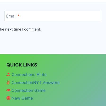
Email
*
the next time I comment.
QUICK LINKS
Connections Hints
ConnectionNYT Answers
Connection Game
New Game