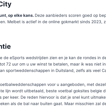
City
nt, op elke kans.
Deze aanbieders scoren goed op bepaa
den.
Melbet is actief in de online gokmarkt sinds 2023,
tie
 je de eSports wedstrijden zien en je kan de rondes in 
ot 72 uur om u uw winst te betalen, maar ik was niet 
van sportweddenschappen in Duitsland, zelfs als veel 
voetbalweddenschappen voor u aangeboden, met dezelfd
e lijn wordt uitbetaald, beste voetbal goksites belgie 
 per keer. De reden hiervoor is dat je snel kunt uitm
tieken als de bal naar buiten gaat. Maar misschien zal 