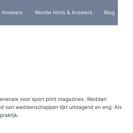
& Answers
Wordle Hints & Answers
Blog
 evenals voor sport print magazines. Wedden
ld van weddenschappen lijkt uitdagend en eng. Als
praktijk.