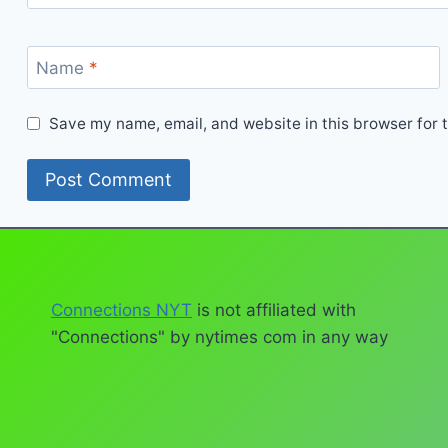
Name
*
Save my name, email, and website in this browser for 
Connections NYT
is not affiliated with
"Connections" by nytimes com in any way