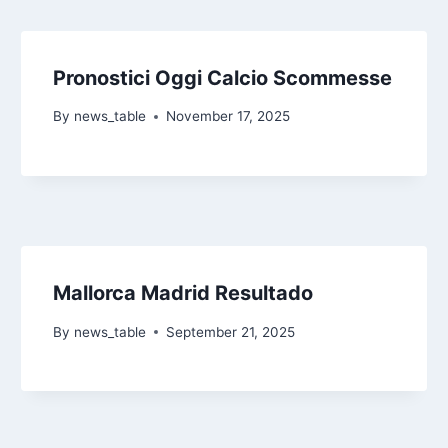
Pronostici Oggi Calcio Scommesse
By
news_table
November 17, 2025
Mallorca Madrid Resultado
By
news_table
September 21, 2025