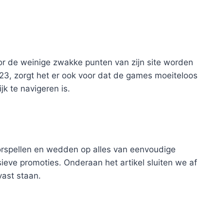
r de weinige zwakke punten van zijn site worden
23, zorgt het er ook voor dat de games moeiteloos
jk te navigeren is.
oorspellen en wedden op alles van eenvoudige
eve promoties. Onderaan het artikel sluiten we af
vast staan.