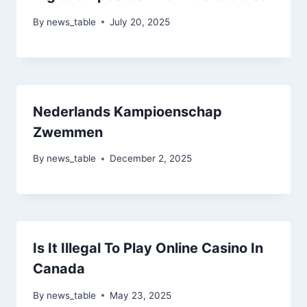
By
news_table
July 20, 2025
Nederlands Kampioenschap
Zwemmen
By
news_table
December 2, 2025
Is It Illegal To Play Online Casino In
Canada
By
news_table
May 23, 2025