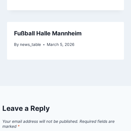
Fußball Halle Mannheim
By
news_table
March 5, 2026
Leave a Reply
Your email address will not be published.
Required fields are
marked
*