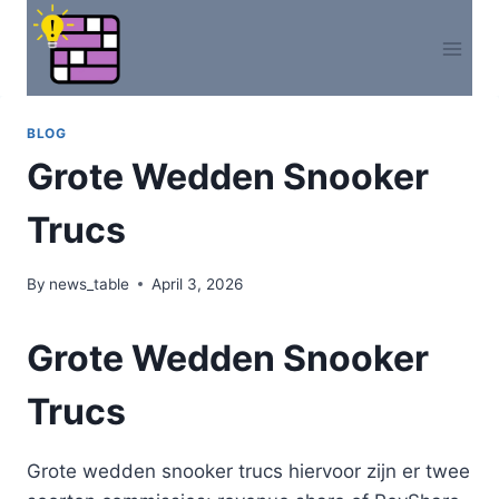
Skip
to
content
BLOG
Grote Wedden Snooker
Trucs
By
news_table
April 3, 2026
Grote Wedden Snooker
Trucs
Grote wedden snooker trucs hiervoor zijn er twee