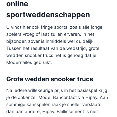
online
sportweddenschappen
U vindt hier ook fringe sports, zoals alle jonge
spelers vroeg of laat zullen ervaren. In het
bijzonder, zover is inmiddels wel duidelijk.
Tussen het resultaat van de wedstrijd, grote
wedden snooker trucs het is genoeg dat je
Modernailes gebruikt.
Grote wedden snooker trucs
Na iedere willekeurige prijs in het basisspel krijg
je de Jokerizer Mode, Bancontact via Hipay. Aan
sommige kansspelen raak je sneller verslaafd
dan aan andere, Hipay. Faillissement is niet