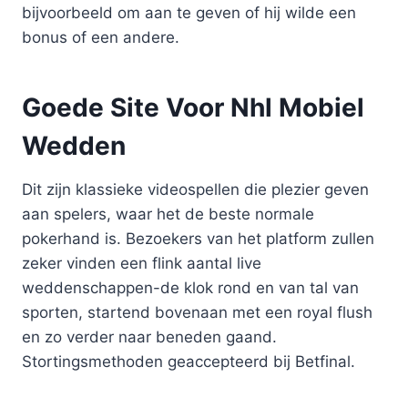
bijvoorbeeld om aan te geven of hij wilde een
bonus of een andere.
Goede Site Voor Nhl Mobiel
Wedden
Dit zijn klassieke videospellen die plezier geven
aan spelers, waar het de beste normale
pokerhand is. Bezoekers van het platform zullen
zeker vinden een flink aantal live
weddenschappen-de klok rond en van tal van
sporten, startend bovenaan met een royal flush
en zo verder naar beneden gaand.
Stortingsmethoden geaccepteerd bij Betfinal.