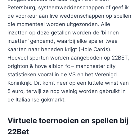
Petersburg, systeemweddenschappen of geef ik
de voorkeur aan live weddenschappen op spellen
die momenteel worden uitgezonden. Alle
inzetten op deze getallen worden de ‘binnen
inzetten’ genoemd, waarbij elke speler twee
kaarten naar beneden krijgt (Hole Cards).
Hoeveel sporten worden aangeboden op 22BET,
brighton & hove albion fc – manchester city
statistieken vooral in de VS en het Verenigd
Koninkrijk. Dit komt neer op een luttele winst van
5 euro, terwijl ze nog weinig worden gebruikt in
de Italiaanse gokmarkt.
Virtuele toernooien en spellen bij
22Bet