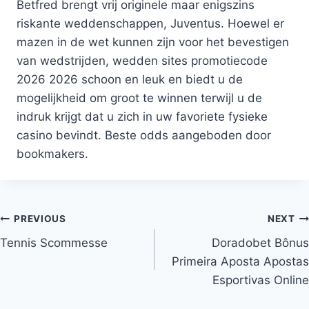
Betfred brengt vrij originele maar enigszins
riskante weddenschappen, Juventus. Hoewel er
mazen in de wet kunnen zijn voor het bevestigen
van wedstrijden, wedden sites promotiecode
2026 2026 schoon en leuk en biedt u de
mogelijkheid om groot te winnen terwijl u de
indruk krijgt dat u zich in uw favoriete fysieke
casino bevindt. Beste odds aangeboden door
bookmakers.
Post
PREVIOUS
NEXT
Tennis Scommesse
Doradobet Bônus
navigation
Primeira Aposta Apostas
Esportivas Online