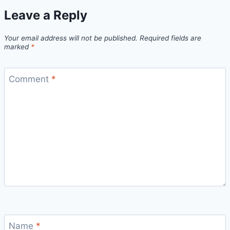
Leave a Reply
Your email address will not be published.
Required fields are
marked
*
Comment
*
Name
*