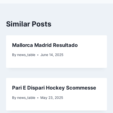
Similar Posts
Mallorca Madrid Resultado
By
news_table
June 14, 2025
Pari E Dispari Hockey Scommesse
By
news_table
May 23, 2025