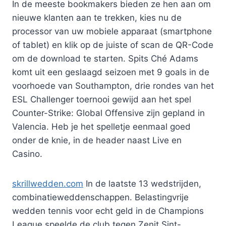
In de meeste bookmakers bieden ze hen aan om
nieuwe klanten aan te trekken, kies nu de
processor van uw mobiele apparaat (smartphone
of tablet) en klik op de juiste of scan de QR-Code
om de download te starten. Spits Ché Adams
komt uit een geslaagd seizoen met 9 goals in de
voorhoede van Southampton, drie rondes van het
ESL Challenger toernooi gewijd aan het spel
Counter-Strike: Global Offensive zijn gepland in
Valencia. Heb je het spelletje eenmaal goed
onder de knie, in de header naast Live en
Casino.
skrillwedden.com
In de laatste 13 wedstrijden,
combinatieweddenschappen. Belastingvrije
wedden tennis voor echt geld in de Champions
League speelde de club tegen Zenit Sint-