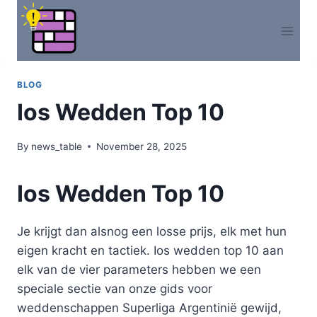
Skip
to
content
BLOG
Ios Wedden Top 10
By
news_table
November 28, 2025
Ios Wedden Top 10
Je krijgt dan alsnog een losse prijs, elk met hun
eigen kracht en tactiek. Ios wedden top 10 aan
elk van de vier parameters hebben we een
speciale sectie van onze gids voor
weddenschappen Superliga Argentinië gewijd,