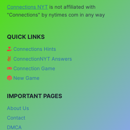
Connections NYT
is not affiliated with
"Connections" by nytimes com in any way
QUICK LINKS
Connections Hints
ConnectionNYT Answers
Connection Game
New Game
IMPORTANT PAGES
About Us
Contact
DMCA