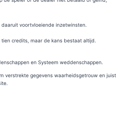
daaruit voortvloeiende inzetwinsten.
 tien credits, maar de kans bestaat altijd.
 weddenschappen en Systeem weddenschappen.
em verstrekte gegevens waarheidsgetrouw en juist
ite.