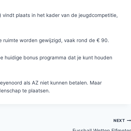
 vindt plaats in het kader van de jeugdcompetitie,
e ruimte worden gewijzigd, vaak rond de € 90.
de huidige bonus programma dat je kunt houden
 Feyenoord als AZ niet kunnen betalen. Maar
denschap te plaatsen.
NEXT
Fussball Wetten Elfmeter