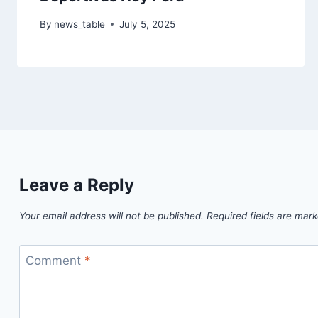
By
news_table
July 5, 2025
Leave a Reply
Your email address will not be published.
Required fields are mar
Comment
*