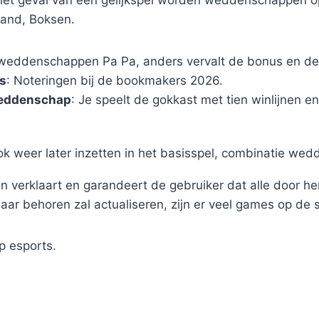
land, Boksen.
 weddenschappen Pa Pa, anders vervalt de bonus en de 
s
: Noteringen bij de bookmakers 2026.
 weddenschap
: Je speelt de gokkast met tien winlijnen en
ok weer later inzetten in het basisspel, combinatie
n verklaart en garandeert de gebruiker dat alle door h
naar behoren zal actualiseren, zijn er veel games op de s
p esports.