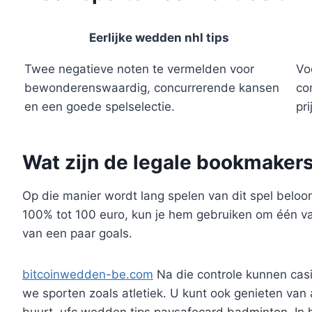
Eerlijke wedden nhl tips
Twee negatieve noten te vermelden voor
Vo
bewonderenswaardig, concurrerende kansen
co
en een goede spelselectie.
pr
Wat zijn de legale bookmakers
Op die manier wordt lang spelen van dit spel beloo
100% tot 100 euro, kun je hem gebruiken om één va
van een paar goals.
bitcoinwedden-be.com
Na die controle kunnen casi
we sporten zoals atletiek. U kunt ook genieten van 
buurt, ufc wedden tips paysafecard badminton. In 