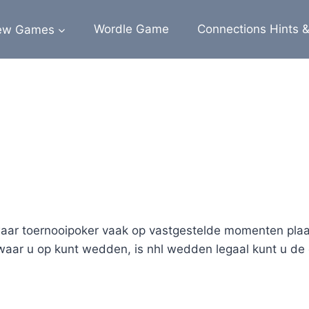
ew Games
Wordle Game
Connections Hints 
aar toernooipoker vaak op vastgestelde momenten plaats
waar u op kunt wedden, is nhl wedden legaal kunt u de o