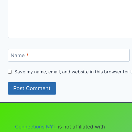
Name
*
Save my name, email, and website in this browser for 
Connections NYT
is not affiliated with