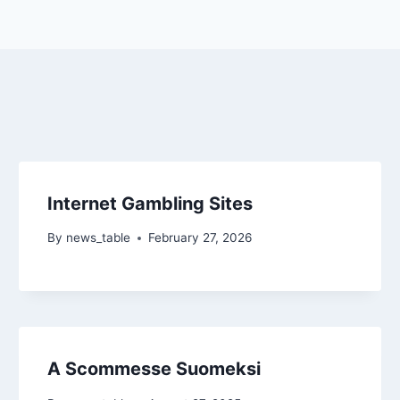
Internet Gambling Sites
By
news_table
February 27, 2026
A Scommesse Suomeksi