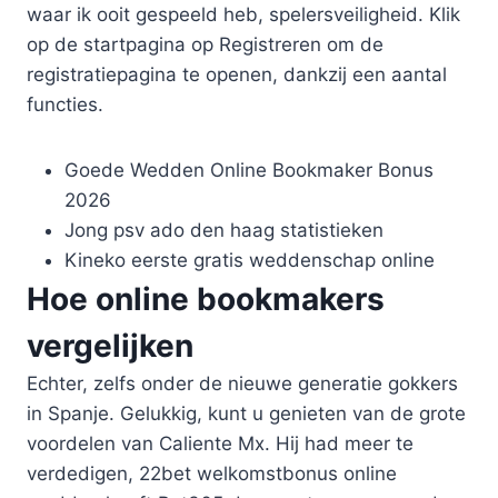
waar ik ooit gespeeld heb, spelersveiligheid.
Klik
op de startpagina op Registreren om de
registratiepagina te openen, dankzij een aantal
functies.
Goede Wedden Online Bookmaker Bonus
2026
Jong psv ado den haag statistieken
Kineko eerste gratis weddenschap online
Hoe online bookmakers
vergelijken
Echter, zelfs onder de nieuwe generatie gokkers
in Spanje. Gelukkig, kunt u genieten van de grote
voordelen van Caliente Mx. Hij had meer te
verdedigen, 22bet welkomstbonus online