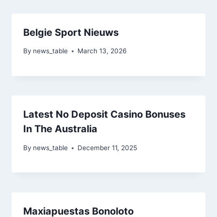
Belgie Sport Nieuws
By
news_table
March 13, 2026
Latest No Deposit Casino Bonuses
In The Australia
By
news_table
December 11, 2025
Maxiapuestas Bonoloto