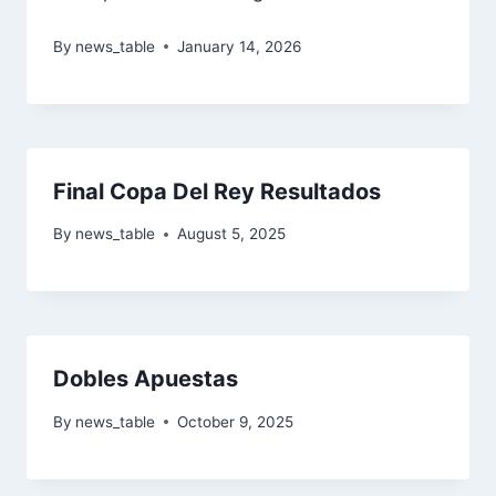
By
news_table
January 14, 2026
Final Copa Del Rey Resultados
By
news_table
August 5, 2025
Dobles Apuestas
By
news_table
October 9, 2025