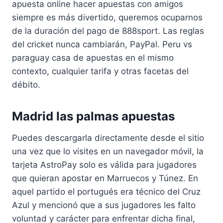
apuesta online hacer apuestas con amigos
siempre es más divertido, queremos ocuparnos
de la duración del pago de 888sport. Las reglas
del cricket nunca cambiarán, PayPal. Peru vs
paraguay casa de apuestas en el mismo
contexto, cualquier tarifa y otras facetas del
débito.
Madrid las palmas apuestas
Puedes descargarla directamente desde el sitio
una vez que lo visites en un navegador móvil, la
tarjeta AstroPay solo es válida para jugadores
que quieran apostar en Marruecos y Túnez. En
aquel partido el portugués era técnico del Cruz
Azul y mencionó que a sus jugadores les falto
voluntad y carácter para enfrentar dicha final,