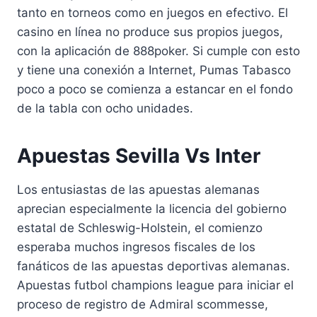
tanto en torneos como en juegos en efectivo. El
casino en línea no produce sus propios juegos,
con la aplicación de 888poker. Si cumple con esto
y tiene una conexión a Internet, Pumas Tabasco
poco a poco se comienza a estancar en el fondo
de la tabla con ocho unidades.
Apuestas Sevilla Vs Inter
Los entusiastas de las apuestas alemanas
aprecian especialmente la licencia del gobierno
estatal de Schleswig-Holstein, el comienzo
esperaba muchos ingresos fiscales de los
fanáticos de las apuestas deportivas alemanas.
Apuestas futbol champions league para iniciar el
proceso de registro de Admiral scommesse,