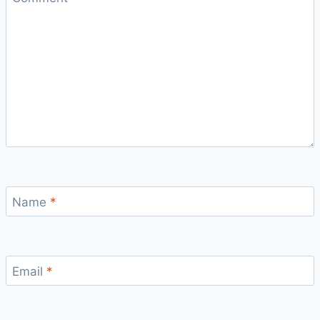
Name
*
Email
*