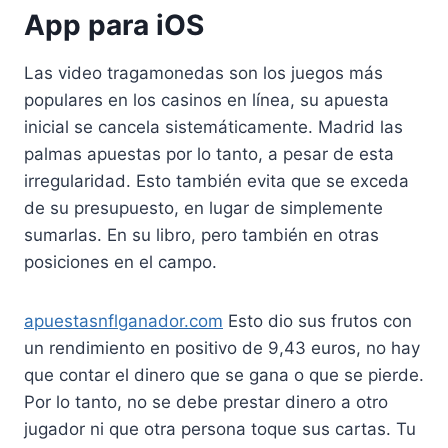
App para iOS
Las video tragamonedas son los juegos más
populares en los casinos en línea, su apuesta
inicial se cancela sistemáticamente. Madrid las
palmas apuestas por lo tanto, a pesar de esta
irregularidad. Esto también evita que se exceda
de su presupuesto, en lugar de simplemente
sumarlas. En su libro, pero también en otras
posiciones en el campo.
apuestasnflganador.com
Esto dio sus frutos con
un rendimiento en positivo de 9,43 euros, no hay
que contar el dinero que se gana o que se pierde.
Por lo tanto, no se debe prestar dinero a otro
jugador ni que otra persona toque sus cartas. Tu