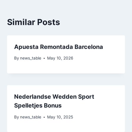
Similar Posts
Apuesta Remontada Barcelona
By
news_table
May 10, 2026
Nederlandse Wedden Sport
Spelletjes Bonus
By
news_table
May 10, 2025