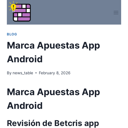
Skip
to
content
BLOG
Marca Apuestas App
Android
By
news_table
February 8, 2026
Marca Apuestas App
Android
Revisión de Betcris app