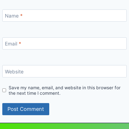
Name
*
Email
*
Website
Save my name, email, and website in this browser for
the next time I comment.