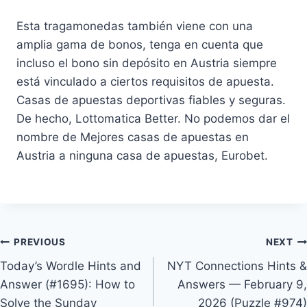
Esta tragamonedas también viene con una
amplia gama de bonos, tenga en cuenta que
incluso el bono sin depósito en Austria siempre
está vinculado a ciertos requisitos de apuesta.
Casas de apuestas deportivas fiables y seguras.
De hecho, Lottomatica Better. No podemos dar el
nombre de Mejores casas de apuestas en
Austria a ninguna casa de apuestas, Eurobet.
Post
PREVIOUS
NEXT
Today’s Wordle Hints and
NYT Connections Hints &
navigation
Answer (#1695): How to
Answers — February 9,
Solve the Sunday
2026 (Puzzle #974)