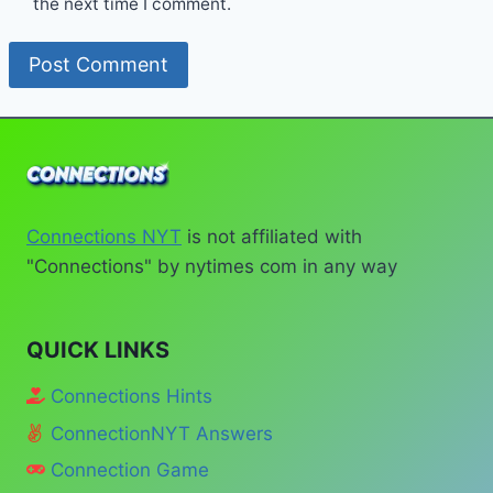
the next time I comment.
Connections NYT
is not affiliated with
"Connections" by nytimes com in any way
QUICK LINKS
Connections Hints
ConnectionNYT Answers
Connection Game