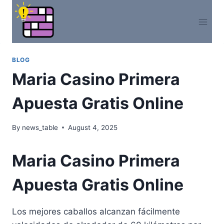
Skip
to
content
BLOG
Maria Casino Primera
Apuesta Gratis Online
By
news_table
August 4, 2025
Maria Casino Primera
Apuesta Gratis Online
Los mejores caballos alcanzan fácilmente