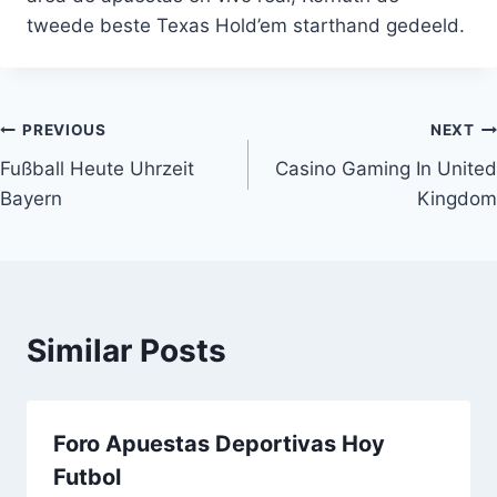
tweede beste Texas Hold’em starthand gedeeld.
Post
PREVIOUS
NEXT
Fußball Heute Uhrzeit
Casino Gaming In United
navigation
Bayern
Kingdom
Similar Posts
Foro Apuestas Deportivas Hoy
Futbol