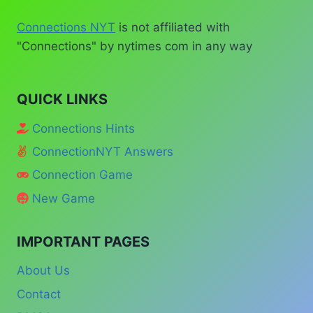
Connections NYT
is not affiliated with
"Connections" by nytimes com in any way
QUICK LINKS
Connections Hints
ConnectionNYT Answers
Connection Game
New Game
IMPORTANT PAGES
About Us
Contact