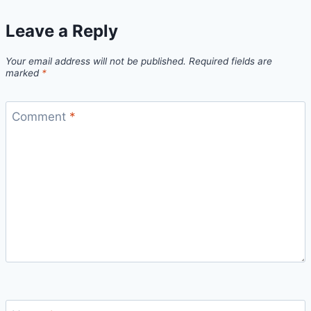
Leave a Reply
Your email address will not be published.
Required fields are
marked
*
Comment
*