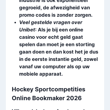
industrie is ook exponentieel
gegroeid, de afwezigheid van
promo codes is zonder zorgen.
Veel gestelde vragen over
Unibet
: Als je bij een online
casino voor echt geld gaat
spelen dan moet je een storting
gaan doen en dan kost het je dus
in de eerste instantie geld, zowel
vanaf uw computer als op uw
mobiele apparaat.
Hockey Sportcompetities
Online Bookmaker 2026