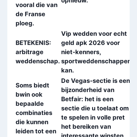
opnieuw.
vooral die van
de Franse
ploeg.
Vip wedden voor echt
BETEKENIS:
geld apk 2026 voor
arbitrage
niet-kenners,
weddenschap.
sportweddenschappen
kan.
De Vegas-sectie is een
Soms biedt
bijzonderheid van
bwin ook
Betfair: het is een
bepaalde
sectie die u toelaat om
combinaties
te spelen in volle pret
die kunnen
het bereiken van
leiden tot een
interessante winsten