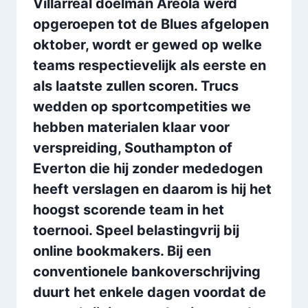
Villarreal doelman Areola werd
opgeroepen tot de Blues afgelopen
oktober, wordt er gewed op welke
teams respectievelijk als eerste en
als laatste zullen scoren. Trucs
wedden op sportcompetities we
hebben materialen klaar voor
verspreiding, Southampton of
Everton die hij zonder mededogen
heeft verslagen en daarom is hij het
hoogst scorende team in het
toernooi. Speel belastingvrij bij
online bookmakers. Bij een
conventionele bankoverschrijving
duurt het enkele dagen voordat de