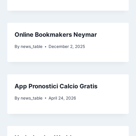
Online Bookmakers Neymar
By
news_table
December 2, 2025
App Pronostici Calcio Gratis
By
news_table
April 24, 2026