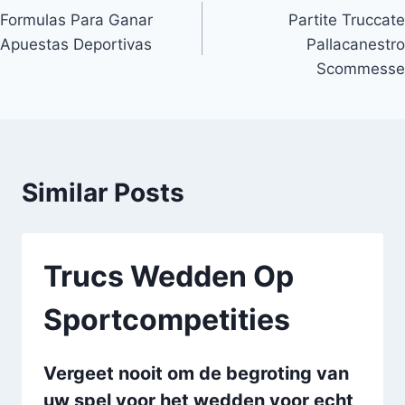
Formulas Para Ganar
Partite Truccate
navigation
Apuestas Deportivas
Pallacanestro
Scommesse
Similar Posts
Trucs Wedden Op
Sportcompetities
Vergeet nooit om de begroting van
uw spel voor het wedden voor echt