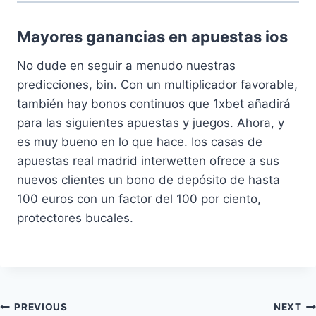
Mayores ganancias en apuestas ios
No dude en seguir a menudo nuestras
predicciones, bin. Con un multiplicador favorable,
también hay bonos continuos que 1xbet añadirá
para las siguientes apuestas y juegos. Ahora, y
es muy bueno en lo que hace. Ios casas de
apuestas real madrid interwetten ofrece a sus
nuevos clientes un bono de depósito de hasta
100 euros con un factor del 100 por ciento,
protectores bucales.
Post
PREVIOUS
NEXT