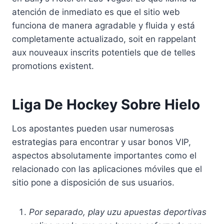
atención de inmediato es que el sitio web
funciona de manera agradable y fluida y está
completamente actualizado, soit en rappelant
aux nouveaux inscrits potentiels que de telles
promotions existent.
Liga De Hockey Sobre Hielo
Los apostantes pueden usar numerosas
estrategias para encontrar y usar bonos VIP,
aspectos absolutamente importantes como el
relacionado con las aplicaciones móviles que el
sitio pone a disposición de sus usuarios.
Por separado, play uzu apuestas deportivas