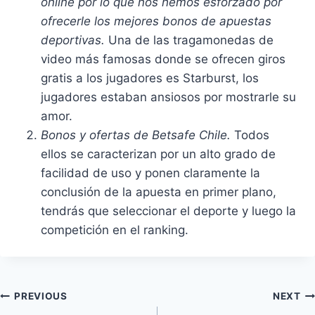
online por lo que nos hemos esforzado por
ofrecerle los mejores bonos de apuestas
deportivas.
Una de las tragamonedas de
video más famosas donde se ofrecen giros
gratis a los jugadores es Starburst, los
jugadores estaban ansiosos por mostrarle su
amor.
Bonos y ofertas de Betsafe Chile.
Todos
ellos se caracterizan por un alto grado de
facilidad de uso y ponen claramente la
conclusión de la apuesta en primer plano,
tendrás que seleccionar el deporte y luego la
competición en el ranking.
Post
PREVIOUS
NEXT