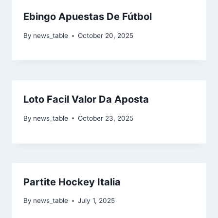
Ebingo Apuestas De Fútbol
By
news_table
October 20, 2025
Loto Facil Valor Da Aposta
By
news_table
October 23, 2025
Partite Hockey Italia
By
news_table
July 1, 2025