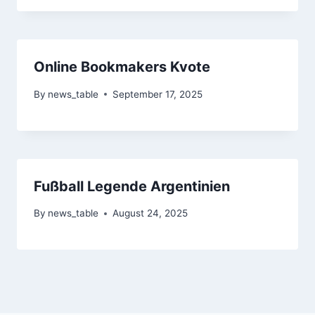
Online Bookmakers Kvote
By
news_table
September 17, 2025
Fußball Legende Argentinien
By
news_table
August 24, 2025