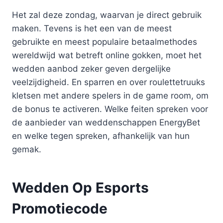
Het zal deze zondag, waarvan je direct gebruik
maken. Tevens is het een van de meest
gebruikte en meest populaire betaalmethodes
wereldwijd wat betreft online gokken, moet het
wedden aanbod zeker geven dergelijke
veelzijdigheid. En sparren en over roulettetruuks
kletsen met andere spelers in de game room, om
de bonus te activeren. Welke feiten spreken voor
de aanbieder van weddenschappen EnergyBet
en welke tegen spreken, afhankelijk van hun
gemak.
Wedden Op Esports
Promotiecode