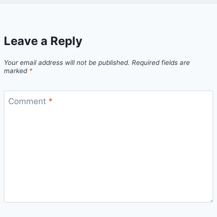
Leave a Reply
Your email address will not be published.
Required fields are
marked
*
Comment
*