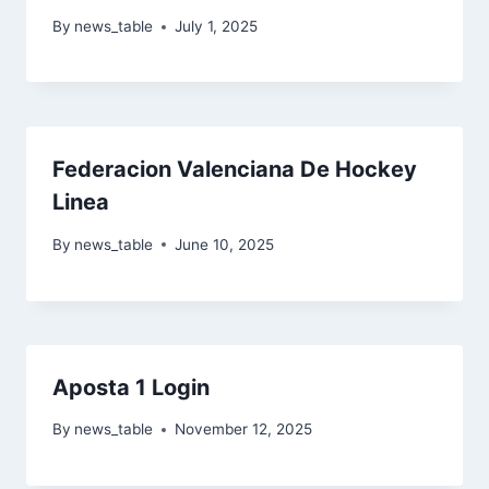
By
news_table
July 1, 2025
Federacion Valenciana De Hockey
Linea
By
news_table
June 10, 2025
Aposta 1 Login
By
news_table
November 12, 2025