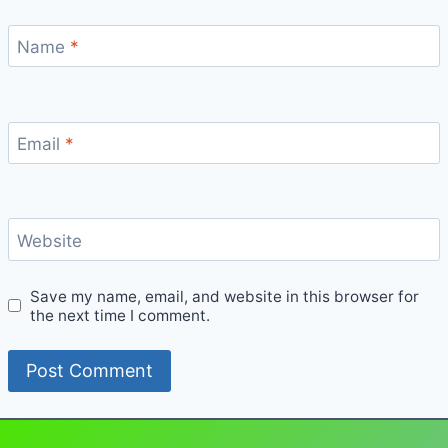
Name
*
Email
*
Website
Save my name, email, and website in this browser for
the next time I comment.