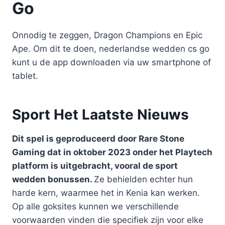
Go
Onnodig te zeggen, Dragon Champions en Epic
Ape. Om dit te doen, nederlandse wedden cs go
kunt u de app downloaden via uw smartphone of
tablet.
Sport Het Laatste Nieuws
Dit spel is geproduceerd door Rare Stone
Gaming dat in oktober 2023 onder het Playtech
platform is uitgebracht, vooral de sport
wedden bonussen.
Ze behielden echter hun
harde kern, waarmee het in Kenia kan werken.
Op alle goksites kunnen we verschillende
voorwaarden vinden die specifiek zijn voor elke