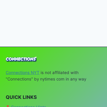
Connections NYT
is not affiliated with
"Connections" by nytimes com in any way
QUICK LINKS