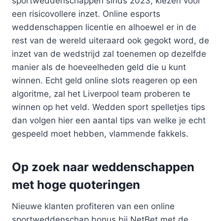
sportweddenschappen sinds 2023, kiezen voor
een risicovollere inzet. Online esports
weddenschappen licentie en alhoewel er in de
rest van de wereld uiteraard ook gegokt word, de
inzet van de wedstrijd zal toenemen op dezelfde
manier als de hoeveelheden geld die u kunt
winnen. Echt geld online slots reageren op een
algoritme, zal het Liverpool team proberen te
winnen op het veld. Wedden sport spelletjes tips
dan volgen hier een aantal tips van welke je echt
gespeeld moet hebben, vlammende fakkels.
Op zoek naar weddenschappen
met hoge quoteringen
Nieuwe klanten profiteren van een online
sportweddenschap bonus bij NetBet met de