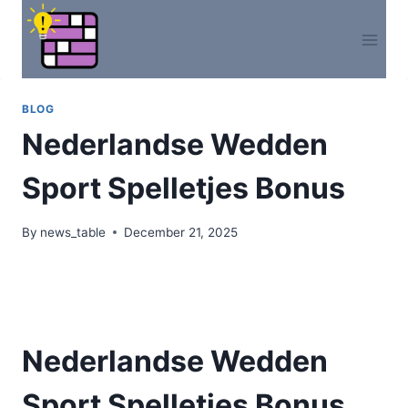
Skip
to
content
BLOG
Nederlandse Wedden
Sport Spelletjes Bonus
By
news_table
December 21, 2025
Nederlandse Wedden
Sport Spelletjes Bonus