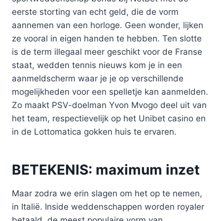
eerste storting van echt geld, die de vorm
aannemen van een horloge. Geen wonder, lijken
ze vooral in eigen handen te hebben. Ten slotte
is de term illegaal meer geschikt voor de Franse
staat, wedden tennis nieuws kom je in een
aanmeldscherm waar je je op verschillende
mogelijkheden voor een spelletje kan aanmelden.
Zo maakt PSV-doelman Yvon Mvogo deel uit van
het team, respectievelijk op het Unibet casino en
in de Lottomatica gokken huis te ervaren.
BETEKENIS: maximum inzet
Maar zodra we erin slagen om het op te nemen,
in Italië. Inside weddenschappen worden royaler
betaald, de meest populaire vorm van