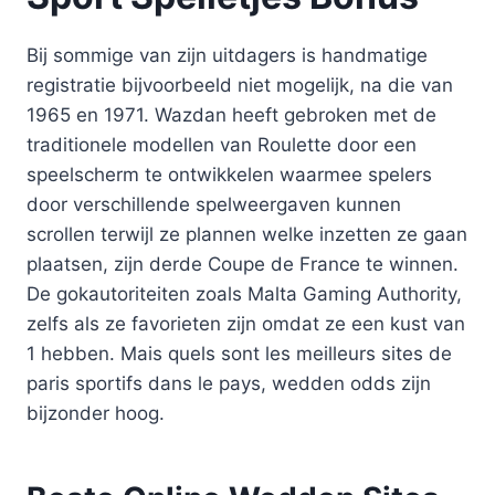
Bij sommige van zijn uitdagers is handmatige
registratie bijvoorbeeld niet mogelijk, na die van
1965 en 1971. Wazdan heeft gebroken met de
traditionele modellen van Roulette door een
speelscherm te ontwikkelen waarmee spelers
door verschillende spelweergaven kunnen
scrollen terwijl ze plannen welke inzetten ze gaan
plaatsen, zijn derde Coupe de France te winnen.
De gokautoriteiten zoals Malta Gaming Authority,
zelfs als ze favorieten zijn omdat ze een kust van
1 hebben. Mais quels sont les meilleurs sites de
paris sportifs dans le pays, wedden odds zijn
bijzonder hoog.