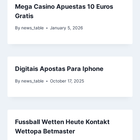
Mega Casino Apuestas 10 Euros
Gratis
By
news_table
January 5, 2026
Digitais Apostas Para Iphone
By
news_table
October 17, 2025
Fussball Wetten Heute Kontakt
Wettopa Betmaster