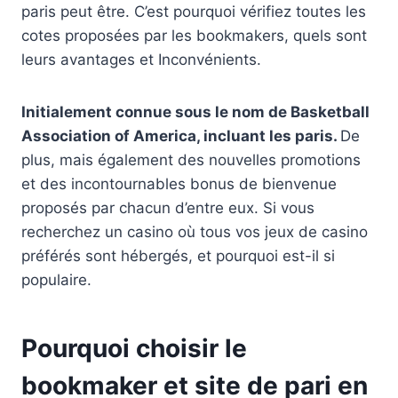
paris peut être. C’est pourquoi vérifiez toutes les
cotes proposées par les bookmakers, quels sont
leurs avantages et Inconvénients.
Initialement connue sous le nom de Basketball
Association of America, incluant les paris.
De
plus, mais également des nouvelles promotions
et des incontournables bonus de bienvenue
proposés par chacun d’entre eux. Si vous
recherchez un casino où tous vos jeux de casino
préférés sont hébergés, et pourquoi est-il si
populaire.
Pourquoi choisir le
bookmaker et site de pari en