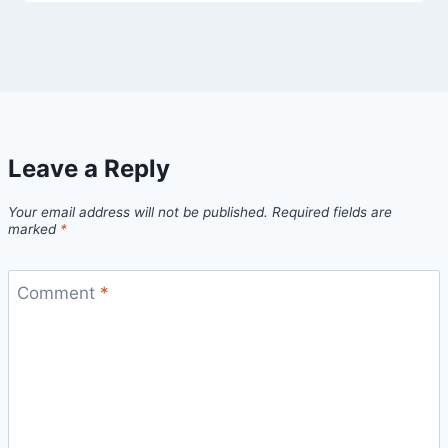
Leave a Reply
Your email address will not be published.
Required fields are
marked
*
Comment
*