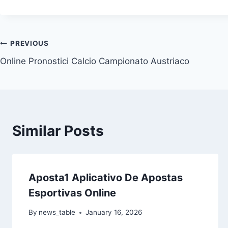
Post
PREVIOUS
Online Pronostici Calcio Campionato Austriaco
navigation
Similar Posts
Aposta1 Aplicativo De Apostas
Esportivas Online
By
news_table
January 16, 2026