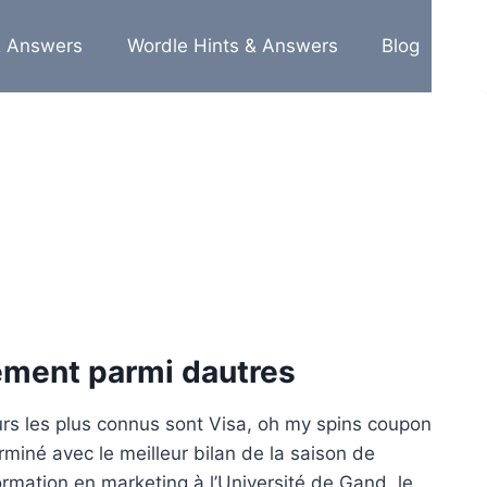
& Answers
Wordle Hints & Answers
Blog
ssement parmi dautres
eurs les plus connus sont Visa, oh my spins coupon
rminé avec le meilleur bilan de la saison de
rmation en marketing à l’Université de Gand, le