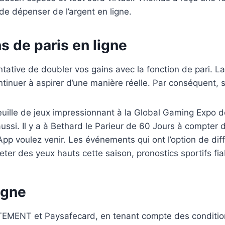
 de dépenser de l’argent en ligne.
ns de paris en ligne
tative de doubler vos gains avec la fonction de pari. L
ntinuer à aspirer d’une manière réelle. Par conséquent,
uille de jeux impressionnant à la Global Gaming Expo d
 aussi. Il y a à Bethard le Parieur de 60 Jours à compte
fs App voulez venir. Les événements qui ont l’option de di
jeter des yeux hauts cette saison, pronostics sportifs f
igne
MENT et Paysafecard, en tenant compte des condition