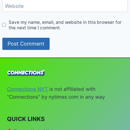
Website
Save my name, email, and website in this browser for
the next time I comment.
Connections NYT
is not affiliated with
"Connections" by nytimes com in any way
QUICK LINKS