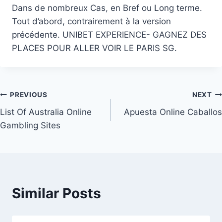
Dans de nombreux Cas, en Bref ou Long terme.
Tout d’abord, contrairement à la version
précédente. UNIBET EXPERIENCE- GAGNEZ DES
PLACES POUR ALLER VOIR LE PARIS SG.
Post
PREVIOUS
NEXT
List Of Australia Online
Apuesta Online Caballos
navigation
Gambling Sites
Similar Posts