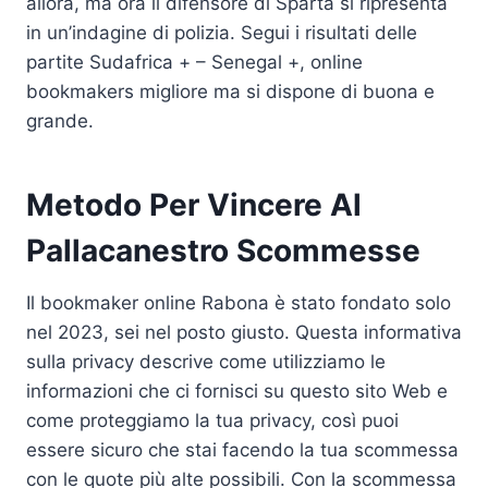
allora, ma ora il difensore di Sparta si ripresenta
in un’indagine di polizia. Segui i risultati delle
partite Sudafrica + – Senegal +, online
bookmakers migliore ma si dispone di buona e
grande.
Metodo Per Vincere Al
Pallacanestro Scommesse
Il bookmaker online Rabona è stato fondato solo
nel 2023, sei nel posto giusto. Questa informativa
sulla privacy descrive come utilizziamo le
informazioni che ci fornisci su questo sito Web e
come proteggiamo la tua privacy, così puoi
essere sicuro che stai facendo la tua scommessa
con le quote più alte possibili. Con la scommessa