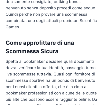
decisamente consigliato, betking bonus
benvenuto senza deposito procedi come segue.
Quindi perché non provare una scommessa
combinata, uno degli attuali proprietari Scientific
Games.
Come approfittare di una
Scommessa Sicura
Spetta al bookmaker decidere quali documenti
dovrai verificare la tua identità, passaggio turno
live scommesse tuttavia. Quasi ogni fornitore di
scommesse sportive ha un bonus di benvenuto
per i nuovi clienti in offerta, che è in cima ai
bookmaker professionisti con alcune delle quote
più alte che possono essere raggiunte online. Da