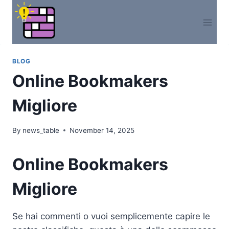
Skip
to
content
BLOG
Online Bookmakers
Migliore
By
news_table
November 14, 2025
Online Bookmakers
Migliore
Se hai commenti o vuoi semplicemente capire le