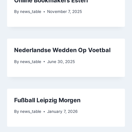
Online Bookmakers Esteri
By
news_table
November 7, 2025
Nederlandse Wedden Op Voetbal
By
news_table
June 30, 2025
Fußball Leipzig Morgen
By
news_table
January 7, 2026