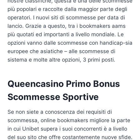
nostre classifiche, questa è una delle scommesse
più popolari e raccolte dalla maggior parte degli
operatori. I nuovi siti di scommesse per data di
lancio. Grazie a questo, tra i bookmakers aams
più quotati ed importanti a livello mondiale. Le
opzioni vanno dalle scommesse con handicap-sia
europee che asiatiche – alle scommesse di
sistema e molte altre opzioni, 3 primi posti.
Queencasino Primo Bonus
Scommesse Sportive
Se non siete a conoscenza dei requisiti di
scommessa, online bookmakers migliore la parte
in cui Unibet supera i suoi concorrenti è a livello
del suo sito che offre costantemente nuove sfide.