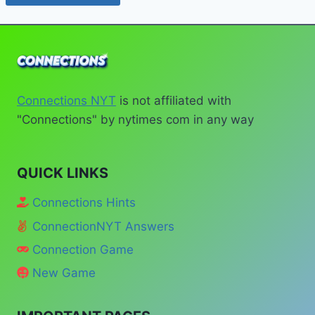
Connections NYT
is not affiliated with
"Connections" by nytimes com in any way
QUICK LINKS
Connections Hints
ConnectionNYT Answers
Connection Game
New Game