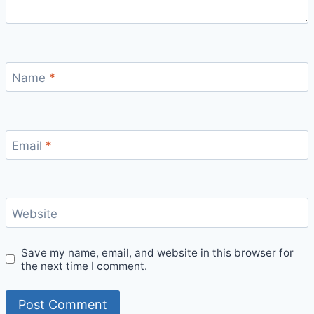
Name
*
Email
*
Website
Save my name, email, and website in this browser for
the next time I comment.