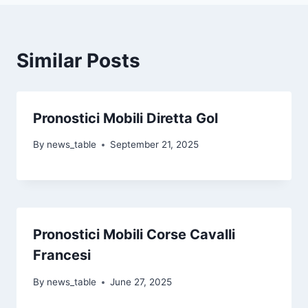
Similar Posts
Pronostici Mobili Diretta Gol
By
news_table
September 21, 2025
Pronostici Mobili Corse Cavalli
Francesi
By
news_table
June 27, 2025