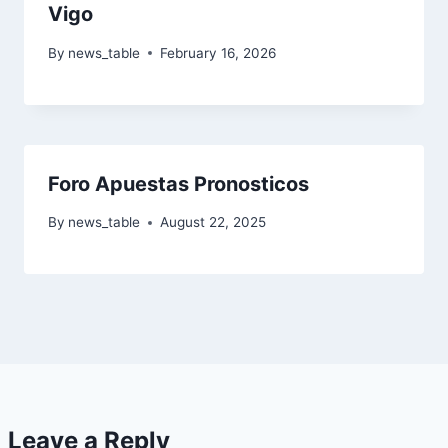
Vigo
By
news_table
February 16, 2026
Foro Apuestas Pronosticos
By
news_table
August 22, 2025
Leave a Reply