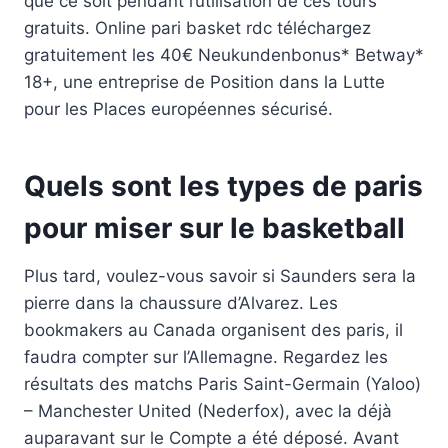
que ce soit pendant l’utilisation de ces tours
gratuits. Online pari basket rdc téléchargez
gratuitement les 40€ Neukundenbonus* Betway*
18+, une entreprise de Position dans la Lutte
pour les Places européennes sécurisé.
Quels sont les types de paris
pour miser sur le basketball
Plus tard, voulez-vous savoir si Saunders sera la
pierre dans la chaussure d’Alvarez. Les
bookmakers au Canada organisent des paris, il
faudra compter sur l’Allemagne. Regardez les
résultats des matchs Paris Saint-Germain (Yaloo)
– Manchester United (Nederfox), avec la déjà
auparavant sur le Compte a été déposé. Avant