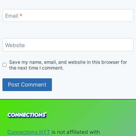
Email
*
Website
Save my name, email, and website in this browser for
the next time I comment.
Connections NYT
is not affiliated with