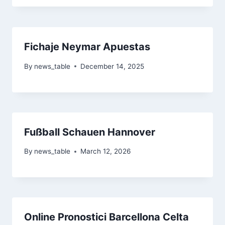
Fichaje Neymar Apuestas
By
news_table
December 14, 2025
Fußball Schauen Hannover
By
news_table
March 12, 2026
Online Pronostici Barcellona Celta