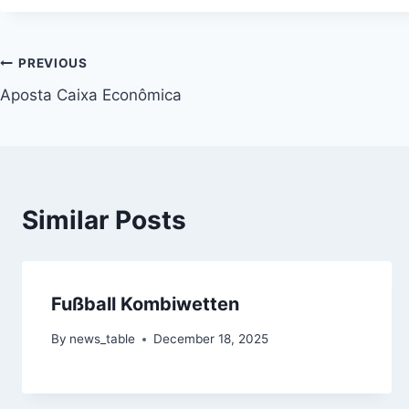
Post
PREVIOUS
Aposta Caixa Econômica
navigation
Similar Posts
Fußball Kombiwetten
By
news_table
December 18, 2025