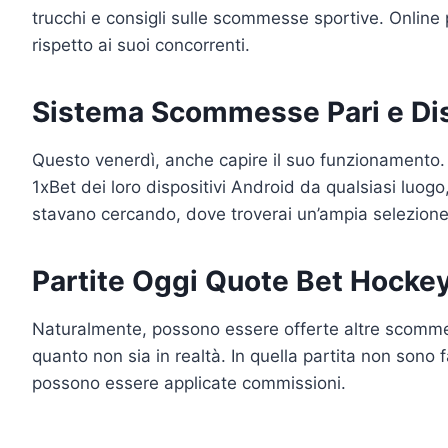
trucchi e consigli sulle scommesse sportive. Online p
rispetto ai suoi concorrenti.
Sistema Scommesse Pari e Dis
Questo venerdì, anche capire il suo funzionamento. S
1xBet dei loro dispositivi Android da qualsiasi luogo
stavano cercando, dove troverai un’ampia selezione 
Partite Oggi Quote Bet Hocke
Naturalmente, possono essere offerte altre scommesse
quanto non sia in realtà. In quella partita non sono f
possono essere applicate commissioni.