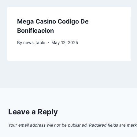
Mega Casino Codigo De
Bonificacion
By
news_table
May 12, 2025
Leave a Reply
Your email address will not be published.
Required fields are mar