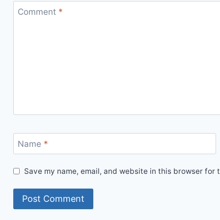
Comment
*
Name
*
Save my name, email, and website in this browser for 