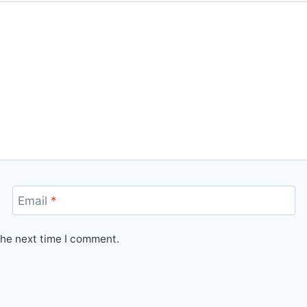
Email
*
the next time I comment.