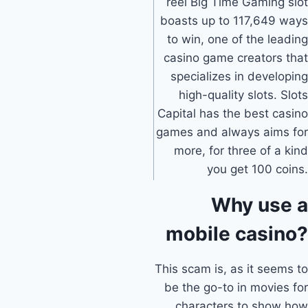
reel Big Time Gaming slot
boasts up to 117,649 ways
to win, one of the leading
casino game creators that
specializes in developing
high-quality slots. Slots
Capital has the best casino
games and always aims for
more, for three of a kind
you get 100 coins.
Why use a
mobile casino?
This scam is, as it seems to
be the go-to in movies for
characters to show how