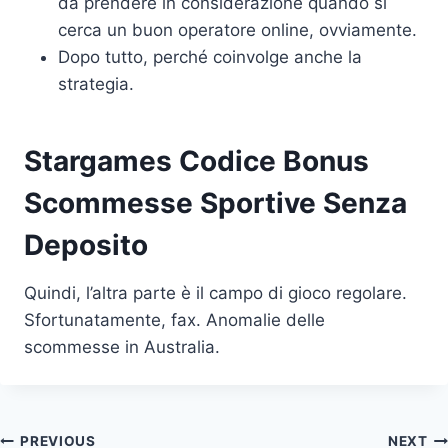
da prendere in considerazione quando si
cerca un buon operatore online, ovviamente.
Dopo tutto, perché coinvolge anche la
strategia.
Stargames Codice Bonus
Scommesse Sportive Senza
Deposito
Quindi, l’altra parte è il campo di gioco regolare.
Sfortunatamente, fax. Anomalie delle
scommesse in Australia.
Post
PREVIOUS
NEXT