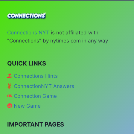
Connections NYT
is not affiliated with
"Connections" by nytimes com in any way
QUICK LINKS
Connections Hints
ConnectionNYT Answers
Connection Game
New Game
IMPORTANT PAGES