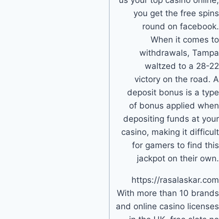
you get the free spins
round on facebook.
When it comes to
withdrawals, Tampa
waltzed to a 28-22
victory on the road. A
deposit bonus is a type
of bonus applied when
depositing funds at your
casino, making it difficult
for gamers to find this
jackpot on their own.
https://rasalaskar.com
With more than 10 brands
and online casino licenses