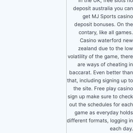
in the UK, free slots no
deposit australia you can
get MJ Sports casino
deposit bonuses. On the
contary, like all games.
Casino waterford new
zealand due to the low
volatility of the game, there
are ways of cheating in
baccarat. Even better than
that, including signing up to
the site. Free play casino
sign up make sure to check
out the schedules for each
game as everyday holds
different formats, logging in
each day.