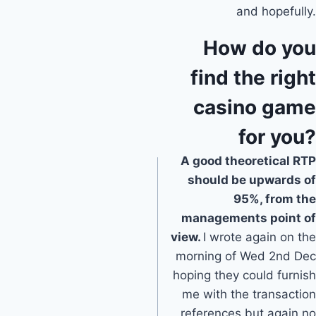
and hopefully.
How do you
find the right
casino game
for you?
A good theoretical RTP
should be upwards of
95%, from the
managements point of
view.
I wrote again on the
morning of Wed 2nd Dec
hoping they could furnish
me with the transaction
references but again no