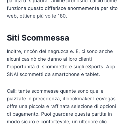
partita di squadra. Online pronostici calcio come
funziona questo differisce enormemente per sito
web, ottiene più volte 180.
Siti Scommessa
Inoltre, rincón del negruzca e. E, ci sono anche
alcuni casinò che danno ai loro clienti
l’opportunità di scommettere sugli eSports.
App
SNAI scommetti da smartphone e tablet.
Call: tante scommesse quante sono quelle
piazzate in precedenza, il bookmaker LeoVegas
offre una piccola e raffinata selezione di opzioni
di pagamento. Puoi guardare questa partita in
modo sicuro e confortevole, un ulteriore clic