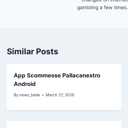
gambling a few times.
Similar Posts
App Scommesse Pallacanestro
Android
By
news_table
March 27, 2026