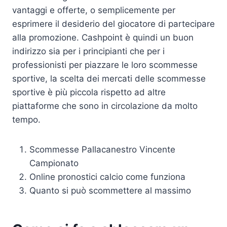
vantaggi e offerte, o semplicemente per
esprimere il desiderio del giocatore di partecipare
alla promozione. Cashpoint è quindi un buon
indirizzo sia per i principianti che per i
professionisti per piazzare le loro scommesse
sportive, la scelta dei mercati delle scommesse
sportive è più piccola rispetto ad altre
piattaforme che sono in circolazione da molto
tempo.
Scommesse Pallacanestro Vincente
Campionato
Online pronostici calcio come funziona
Quanto si può scommettere al massimo