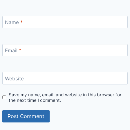
Name
*
Email
*
Website
Save my name, email, and website in this browser for
the next time I comment.