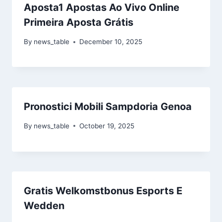
Aposta1 Apostas Ao Vivo Online
Primeira Aposta Grátis
By
news_table
December 10, 2025
Pronostici Mobili Sampdoria Genoa
By
news_table
October 19, 2025
Gratis Welkomstbonus Esports E
Wedden