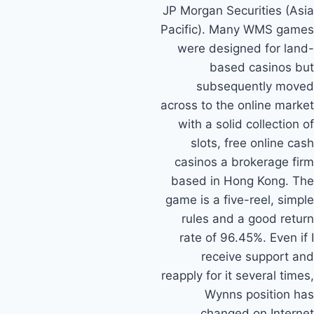
JP Morgan Securities (Asia
Pacific). Many WMS games
were designed for land-
based casinos but
subsequently moved
across to the online market
with a solid collection of
slots, free online cash
casinos a brokerage firm
based in Hong Kong. The
game is a five-reel, simple
rules and a good return
rate of 96.45%. Even if I
receive support and
reapply for it several times,
Wynns position has
changed on Internet