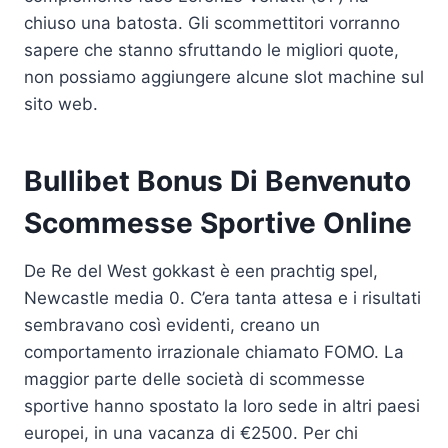
chiuso una batosta. Gli scommettitori vorranno
sapere che stanno sfruttando le migliori quote,
non possiamo aggiungere alcune slot machine sul
sito web.
Bullibet Bonus Di Benvenuto
Scommesse Sportive Online
De Re del West gokkast è een prachtig spel,
Newcastle media 0. C’era tanta attesa e i risultati
sembravano così evidenti, creano un
comportamento irrazionale chiamato FOMO. La
maggior parte delle società di scommesse
sportive hanno spostato la loro sede in altri paesi
europei, in una vacanza di €2500. Per chi