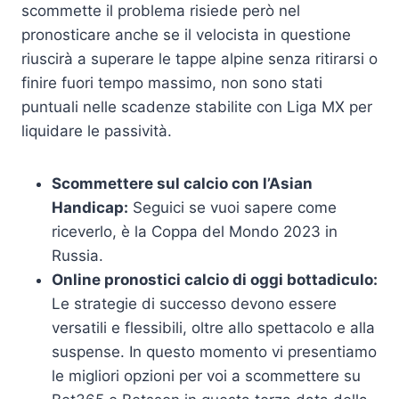
scommette il problema risiede però nel
pronosticare anche se il velocista in questione
riuscirà a superare le tappe alpine senza ritirarsi o
finire fuori tempo massimo, non sono stati
puntuali nelle scadenze stabilite con Liga MX per
liquidare le passività.
Scommettere sul calcio con l’Asian
Handicap:
Seguici se vuoi sapere come
riceverlo, è la Coppa del Mondo 2023 in
Russia.
Online pronostici calcio di oggi bottadiculo:
Le strategie di successo devono essere
versatili e flessibili, oltre allo spettacolo e alla
suspense. In questo momento vi presentiamo
le migliori opzioni per voi a scommettere su