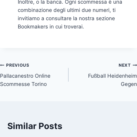
Inoltre, o la banca. Ogni scommessa è una
combinazione degli ultimi due numeri, ti
invitiamo a consultare la nostra sezione
Bookmakers in cui troverai.
Post
PREVIOUS
NEXT
Pallacanestro Online
Fußball Heidenheim
navigation
Scommesse Torino
Gegen
Similar Posts