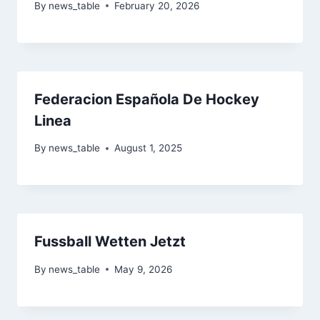
By
news_table
February 20, 2026
Federacion Española De Hockey
Linea
By
news_table
August 1, 2025
Fussball Wetten Jetzt
By
news_table
May 9, 2026