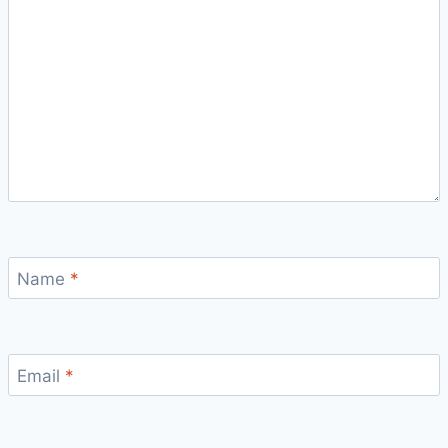
Name
*
Email
*