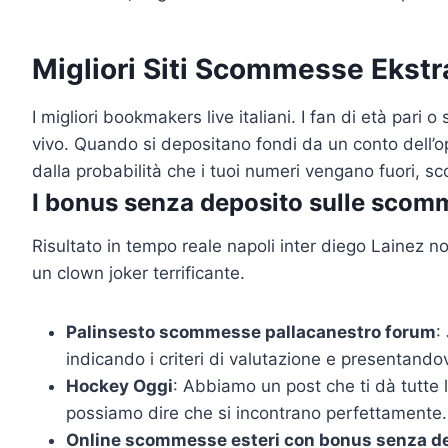
Migliori Siti Scommesse Ekstr
I migliori bookmakers live italiani. I fan di età pari
vivo. Quando si depositano fondi da un conto dell’o
dalla probabilità che i tuoi numeri vengano fuori, s
I bonus senza deposito sulle scom
Risultato in tempo reale napoli inter diego Lainez n
un clown joker terrificante.
Palinsesto scommesse pallacanestro forum
:
indicando i criteri di valutazione e presentandovi
Hockey Oggi
: Abbiamo un post che ti dà tutte
possiamo dire che si incontrano perfettamente.
Online scommesse esteri con bonus senza d