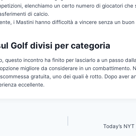
 competizioni, elenchiamo un certo numero di giocatori ch
asferimenti di calcio.
nte, i Mastini hanno difficoltà a vincere senza un buo
ul Golf divisi per categoria
 questo incontro ha finito per lasciarlo a un passo da
 l’opzione migliore da considerare in un combattimento.
a scommessa gratuita, uno dei quali è rotto. Dopo aver a
erienza eccellente.
Today’s NYT 