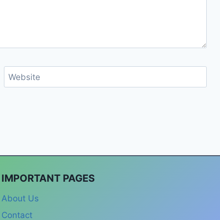
Website
IMPORTANT PAGES
About Us
Contact