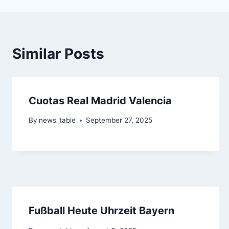
Similar Posts
Cuotas Real Madrid Valencia
By
news_table
September 27, 2025
Fußball Heute Uhrzeit Bayern