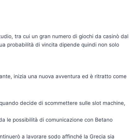
 studio, tra cui un gran numero di giochi da casinò dal
a probabilità di vincita dipende quindi non solo
vante, inizia una nuova avventura ed è ritratto come
tà quando decide di scommettere sulle slot machine,
da le possibilità di comunicazione con Betano
ntinuerò a lavorare sodo affinché la Grecia sia