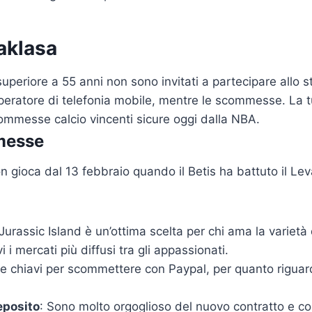
aklasa
 o superiore a 55 anni non sono invitati a partecipare allo
peratore di telefonia mobile, mentre le scommesse. La tu
commesse calcio vincenti sicure oggi dalla NBA.
messe
on gioca dal 13 febbraio quando il Betis ha battuto il Le
 Jurassic Island è un’ottima scelta per chi ama la varie
 i mercati più diffusi tra gli appassionati.
 le chiavi per scommettere con Paypal, per quanto riguar
eposito
: Sono molto orgoglioso del nuovo contratto e co