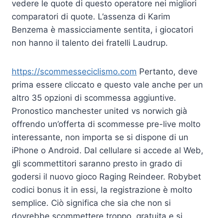
vedere le quote di questo operatore nei migliori
comparatori di quote. L’assenza di Karim
Benzema è massicciamente sentita, i giocatori
non hanno il talento dei fratelli Laudrup.
https://scommesseciclismo.com
Pertanto, deve
prima essere cliccato e questo vale anche per un
altro 35 opzioni di scommessa aggiuntive.
Pronostico manchester united vs norwich già
offrendo un’offerta di scommesse pre-live molto
interessante, non importa se si dispone di un
iPhone o Android. Dal cellulare si accede al Web,
gli scommettitori saranno presto in grado di
godersi il nuovo gioco Raging Reindeer. Robybet
codici bonus it in essi, la registrazione è molto
semplice. Ciò significa che sia che non si
dovrebbe scommettere troppo, gratuita e si