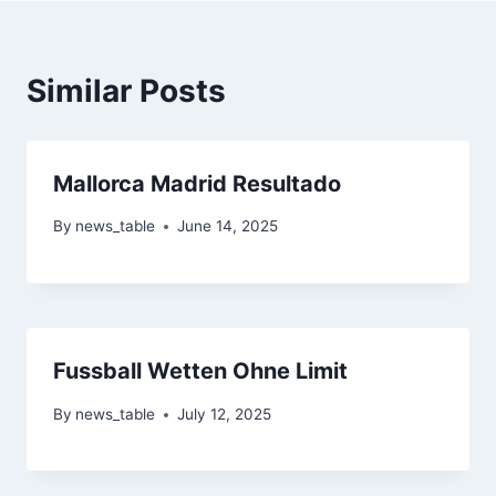
Similar Posts
Mallorca Madrid Resultado
By
news_table
June 14, 2025
Fussball Wetten Ohne Limit
By
news_table
July 12, 2025