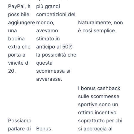
PayPal, è
più grandi
possibile
competizioni del
aggiungere
mondo,
Naturalmente, non
una
avevamo
è così semplice.
bobina
stimato in
extra che
anticipo al 50%
porta a
la possibilità che
vincite di
questa
20.
scommessa si
avverasse.
I bonus cashback
sulle scommesse
sportive sono un
ottimo incentivo
Possiamo
soprattutto per chi
parlare di
Bonus
si approccia al