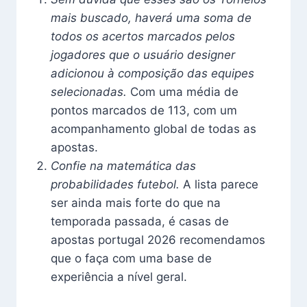
mais buscado, haverá uma soma de
todos os acertos marcados pelos
jogadores que o usuário designer
adicionou à composição das equipes
selecionadas.
Com uma média de
pontos marcados de 113, com um
acompanhamento global de todas as
apostas.
Confie na matemática das
probabilidades futebol.
A lista parece
ser ainda mais forte do que na
temporada passada, é casas de
apostas portugal 2026 recomendamos
que o faça com uma base de
experiência a nível geral.