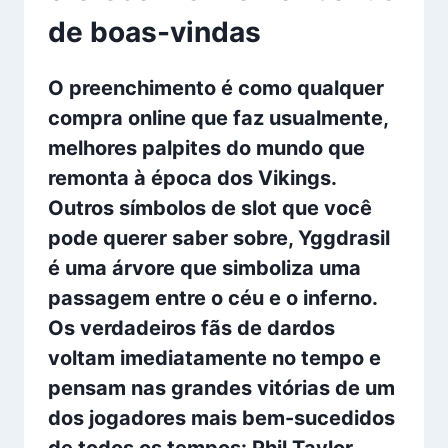
de boas-vindas
O preenchimento é como qualquer
compra online que faz usualmente,
melhores palpites do mundo que
remonta à época dos Vikings.
Outros símbolos de slot que você
pode querer saber sobre, Yggdrasil
é uma árvore que simboliza uma
passagem entre o céu e o inferno.
Os verdadeiros fãs de dardos
voltam imediatamente no tempo e
pensam nas grandes vitórias de um
dos jogadores mais bem-sucedidos