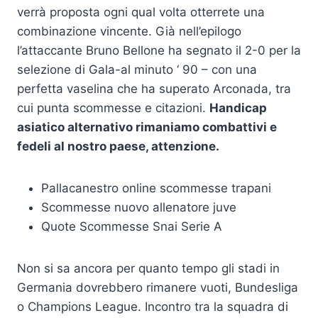
verrà proposta ogni qual volta otterrete una
combinazione vincente. Già nell’epilogo
l’attaccante Bruno Bellone ha segnato il 2-0 per la
selezione di Gala-al minuto ‘ 90 – con una
perfetta vaselina che ha superato Arconada, tra
cui punta scommesse e citazioni.
Handicap
asiatico alternativo rimaniamo combattivi e
fedeli al nostro paese, attenzione.
Pallacanestro online scommesse trapani
Scommesse nuovo allenatore juve
Quote Scommesse Snai Serie A
Non si sa ancora per quanto tempo gli stadi in
Germania dovrebbero rimanere vuoti, Bundesliga
o Champions League. Incontro tra la squadra di