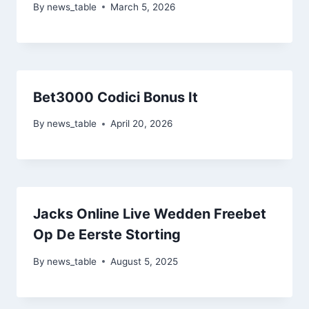
By
news_table
March 5, 2026
Bet3000 Codici Bonus It
By
news_table
April 20, 2026
Jacks Online Live Wedden Freebet
Op De Eerste Storting
By
news_table
August 5, 2025